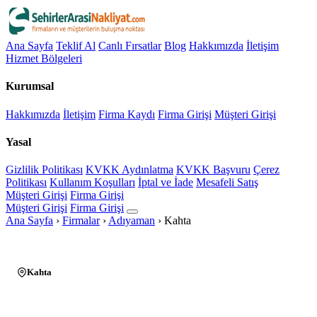
Ana Sayfa
Teklif Al
Canlı Fırsatlar
Blog
Hakkımızda
İletişim
Hizmet Bölgeleri
Kurumsal
Hakkımızda
İletişim
Firma Kaydı
Firma Girişi
Müşteri Girişi
Yasal
Gizlilik Politikası
KVKK Aydınlatma
KVKK Başvuru
Çerez
Politikası
Kullanım Koşulları
İptal ve İade
Mesafeli Satış
Müşteri Girişi
Firma Girişi
Müşteri Girişi
Firma Girişi
Ana Sayfa
›
Firmalar
›
Adıyaman
›
Kahta
Kahta