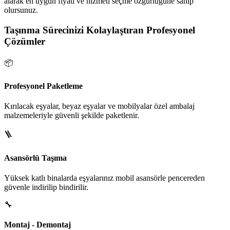
alarak en uygun fiyatı ve hizmeti seçme özgürlüğüne sahip
olursunuz.
Taşınma Sürecinizi Kolaylaştıran Profesyonel
Çözümler
📦
Profesyonel Paketleme
Kırılacak eşyalar, beyaz eşyalar ve mobilyalar özel ambalaj
malzemeleriyle güvenli şekilde paketlenir.
🪜
Asansörlü Taşıma
Yüksek katlı binalarda eşyalarınız mobil asansörle pencereden
güvenle indirilip bindirilir.
🔧
Montaj - Demontaj