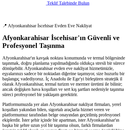
Teklif Talebinde Bulun
📍 Afyonkarahisar İscehisar Evden Eve Nakliyat
Afyonkarahisar İscehisar'ın Güvenli ve
Profesyonel Taşınma
Afyonkarahisar'ın kavşak noktası konumunda ve termal bölgesinde
taşınmak, doğru planlama yapılmadığında oldukça stresli bir sürece
dönüşebilir. Afyonkarahisar evden eve nakliyat hizmetimizle,
eşyalarınızı sadece bir noktadan diğerine taşımıyor, size huzurlu bir
başlangıç vadediyoruz. İç Anadolu ile Ege'yi birleştiren stratejik il
olarak Afyonkarahisar, termal turizm ve mermer üretimi ile bilinir;
ancak değişken hava koşulları ve sert kış şartları nedeniyle taşınma
süreci profesyonel bir yaklaşım gerektirir.
Platformumuzda yer alan Afyonkarahisar nakliyat firmaları, yerel
koşulları yakından bilen, sigortalı araçlarla hizmet veren ve
platformumuz tarafından belge onayından geçirilmiş profesyonel
ekiplerdir. İster şehir içinde bir apartman, ister Afyonkarahisar'ın
başka bir şehre uzun yol bir taşınma olsun, farklı firmalardan