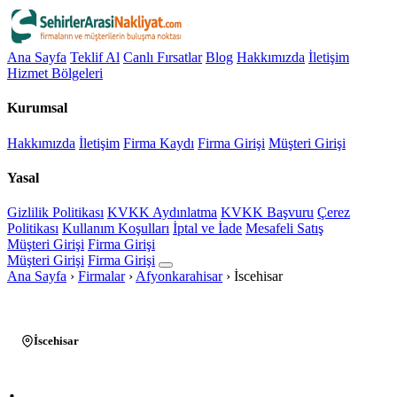
Ana Sayfa
Teklif Al
Canlı Fırsatlar
Blog
Hakkımızda
İletişim
Hizmet Bölgeleri
Kurumsal
Hakkımızda
İletişim
Firma Kaydı
Firma Girişi
Müşteri Girişi
Yasal
Gizlilik Politikası
KVKK Aydınlatma
KVKK Başvuru
Çerez
Politikası
Kullanım Koşulları
İptal ve İade
Mesafeli Satış
Müşteri Girişi
Firma Girişi
Müşteri Girişi
Firma Girişi
Ana Sayfa
›
Firmalar
›
Afyonkarahisar
›
İscehisar
İscehisar