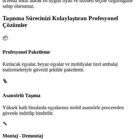
ücretsiz teklif alarak en uygun fiyatı ve hizmeti seçme özgürlüğüne
sahip olursunuz.
Taşınma Sürecinizi Kolaylaştıran Profesyonel
Çözümler
📦
Profesyonel Paketleme
Kırılacak eşyalar, beyaz eşyalar ve mobilyalar özel ambalaj
malzemeleriyle güvenli şekilde paketlenir.
🪜
Asansörlü Taşıma
Yüksek katlı binalarda eşyalarınız mobil asansörle pencereden
güvenle indirilip bindirilir.
🔧
Montaj - Demontaj