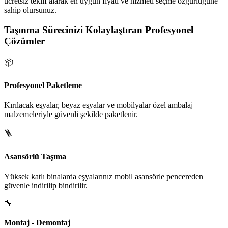
ücretsiz teklif alarak en uygun fiyatı ve hizmeti seçme özgürlüğüne
sahip olursunuz.
Taşınma Sürecinizi Kolaylaştıran Profesyonel
Çözümler
📦
Profesyonel Paketleme
Kırılacak eşyalar, beyaz eşyalar ve mobilyalar özel ambalaj
malzemeleriyle güvenli şekilde paketlenir.
🪜
Asansörlü Taşıma
Yüksek katlı binalarda eşyalarınız mobil asansörle pencereden
güvenle indirilip bindirilir.
🔧
Montaj - Demontaj