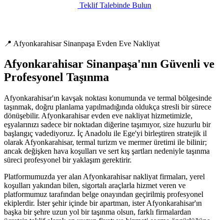
Teklif Talebinde Bulun
📍 Afyonkarahisar Sinanpaşa Evden Eve Nakliyat
Afyonkarahisar Sinanpaşa'nın Güvenli ve
Profesyonel Taşınma
Afyonkarahisar'ın kavşak noktası konumunda ve termal bölgesinde
taşınmak, doğru planlama yapılmadığında oldukça stresli bir sürece
dönüşebilir. Afyonkarahisar evden eve nakliyat hizmetimizle,
eşyalarınızı sadece bir noktadan diğerine taşımıyor, size huzurlu bir
başlangıç vadediyoruz. İç Anadolu ile Ege'yi birleştiren stratejik il
olarak Afyonkarahisar, termal turizm ve mermer üretimi ile bilinir;
ancak değişken hava koşulları ve sert kış şartları nedeniyle taşınma
süreci profesyonel bir yaklaşım gerektirir.
Platformumuzda yer alan Afyonkarahisar nakliyat firmaları, yerel
koşulları yakından bilen, sigortalı araçlarla hizmet veren ve
platformumuz tarafından belge onayından geçirilmiş profesyonel
ekiplerdir. İster şehir içinde bir apartman, ister Afyonkarahisar'ın
başka bir şehre uzun yol bir taşınma olsun, farklı firmalardan