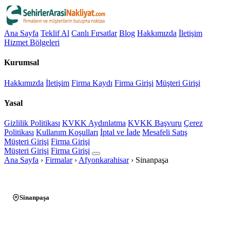
Ana Sayfa
Teklif Al
Canlı Fırsatlar
Blog
Hakkımızda
İletişim
Hizmet Bölgeleri
Kurumsal
Hakkımızda
İletişim
Firma Kaydı
Firma Girişi
Müşteri Girişi
Yasal
Gizlilik Politikası
KVKK Aydınlatma
KVKK Başvuru
Çerez
Politikası
Kullanım Koşulları
İptal ve İade
Mesafeli Satış
Müşteri Girişi
Firma Girişi
Müşteri Girişi
Firma Girişi
Ana Sayfa
›
Firmalar
›
Afyonkarahisar
›
Sinanpaşa
Sinanpaşa