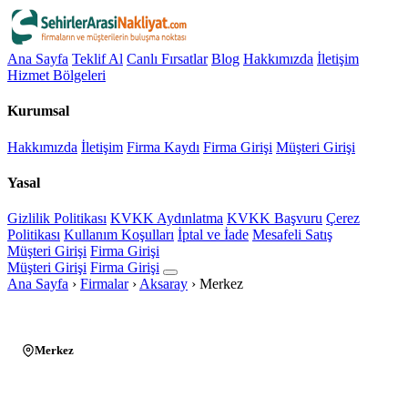
Ana Sayfa
Teklif Al
Canlı Fırsatlar
Blog
Hakkımızda
İletişim
Hizmet Bölgeleri
Kurumsal
Hakkımızda
İletişim
Firma Kaydı
Firma Girişi
Müşteri Girişi
Yasal
Gizlilik Politikası
KVKK Aydınlatma
KVKK Başvuru
Çerez
Politikası
Kullanım Koşulları
İptal ve İade
Mesafeli Satış
Müşteri Girişi
Firma Girişi
Müşteri Girişi
Firma Girişi
Ana Sayfa
›
Firmalar
›
Aksaray
›
Merkez
Merkez