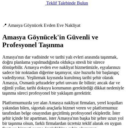
Teklif Talebinde Bulun
📍 Amasya Göynücek Evden Eve Nakliyat
Amasya Göynücek'in Güvenli ve
Profesyonel Taşınma
Amasya'nın dar vadisinde ve tarihi yalı evleri arasında taşınmak,
doğru planlama yapılmadığında oldukça stresli bir sürece
dönüşebilir. Amasya evden eve nakliyat hizmetimizle, eşyalarınızı
sadece bir noktadan diğerine taşımıyor, size huzurlu bir başlangıç
vadediyoruz. Yeşilırmak kıyısında kurulmuş tarihi şehir olarak
Amasya, Osmanlı şehzadeler şehri unvanı ile bilinir; ancak dar ve
eğimli yollar, tarihi dokuyu korumanın gerektirdiği dikkat nedeniyle
taşınma süreci profesyonel bir yaklaşım gerektirir.
Platformumuzda yer alan Amasya nakliyat firmaları, yerel koşulları
yakından bilen, sigortalı araçlarla hizmet veren ve platformumuz
tarafından belge onayından geçirilmiş profesyonel ekiplerdir. İster
şehir içinde bir apartman, ister Amasya'nın başka bir şehre uzun yol
bir taşınma olsun, farklı firmalardan ücretsiz teklif alarak en uygun