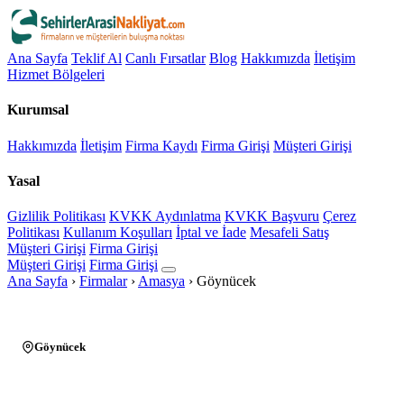
Ana Sayfa
Teklif Al
Canlı Fırsatlar
Blog
Hakkımızda
İletişim
Hizmet Bölgeleri
Kurumsal
Hakkımızda
İletişim
Firma Kaydı
Firma Girişi
Müşteri Girişi
Yasal
Gizlilik Politikası
KVKK Aydınlatma
KVKK Başvuru
Çerez
Politikası
Kullanım Koşulları
İptal ve İade
Mesafeli Satış
Müşteri Girişi
Firma Girişi
Müşteri Girişi
Firma Girişi
Ana Sayfa
›
Firmalar
›
Amasya
›
Göynücek
Göynücek