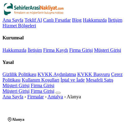
Ana Sayfa
Teklif Al
Canlı Fırsatlar
Blog
Hakkımızda
İletişim
Hizmet Bölgeleri
Kurumsal
Hakkımızda
İletişim
Firma Kaydı
Firma Girişi
Müşteri Girişi
Yasal
Gizlilik Politikası
KVKK Aydınlatma
KVKK Başvuru
Çerez
Politikası
Kullanım Koşulları
İptal ve İade
Mesafeli Satış
Müşteri Girişi
Firma Girişi
Müşteri Girişi
Firma Girişi
Ana Sayfa
›
Firmalar
›
Antalya
›
Alanya
Alanya