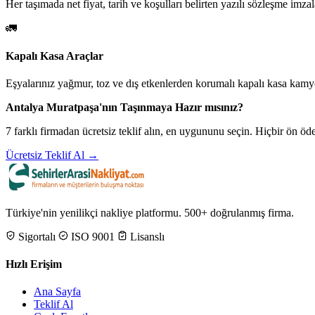
Her taşımada net fiyat, tarih ve koşulları belirten yazılı sözleşme imzal
🚛
Kapalı Kasa Araçlar
Eşyalarınız yağmur, toz ve dış etkenlerden korumalı kapalı kasa kamyo
Antalya Muratpaşa'nın Taşınmaya Hazır mısınız?
7 farklı firmadan ücretsiz teklif alın, en uygununu seçin. Hiçbir ön 
Ücretsiz Teklif Al →
Türkiye'nin yenilikçi nakliye platformu. 500+ doğrulanmış firma.
Sigortalı
ISO 9001
Lisanslı
Hızlı Erişim
Ana Sayfa
Teklif Al