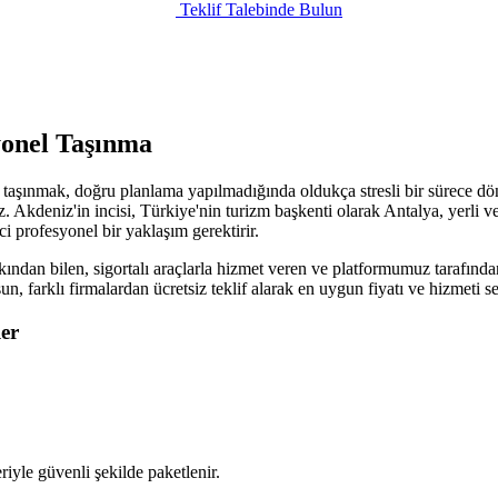
Teklif Talebinde Bulun
yonel Taşınma
aşınmak, doğru planlama yapılmadığında oldukça stresli bir sürece dönü
z. Akdeniz'in incisi, Türkiye'nin turizm başkenti olarak Antalya, yerli 
ci profesyonel bir yaklaşım gerektirir.
ından bilen, sigortalı araçlarla hizmet veren ve platformumuz tarafından
sun, farklı firmalardan ücretsiz teklif alarak en uygun fiyatı ve hizmet
er
iyle güvenli şekilde paketlenir.