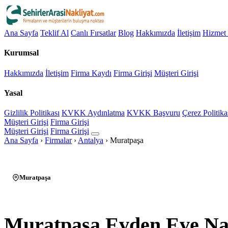
Ana Sayfa
Teklif Al
Canlı Fırsatlar
Blog
Hakkımızda
İletişim
Hizmet 
Kurumsal
Hakkımızda
İletişim
Firma Kaydı
Firma Girişi
Müşteri Girişi
Yasal
Gizlilik Politikası
KVKK Aydınlatma
KVKK Başvuru
Çerez Politika
Müşteri Girişi
Firma Girişi
Müşteri Girişi
Firma Girişi
Ana Sayfa
›
Firmalar
›
Antalya
›
Muratpaşa
Muratpaşa
Muratpaşa Evden Eve Na