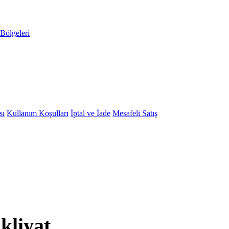
Bölgeleri
sı
Kullanım Koşulları
İptal ve İade
Mesafeli Satış
kliyat