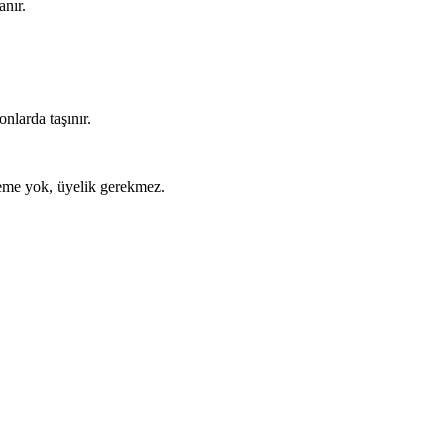
anır.
nlarda taşınır.
ödeme yok, üyelik gerekmez.