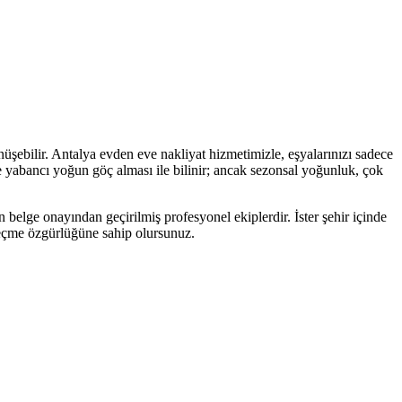
şebilir. Antalya evden eve nakliyat hizmetimizle, eşyalarınızı sadece
ve yabancı yoğun göç alması ile bilinir; ancak sezonsal yoğunluk, çok
 belge onayından geçirilmiş profesyonel ekiplerdir. İster şehir içinde
i seçme özgürlüğüne sahip olursunuz.