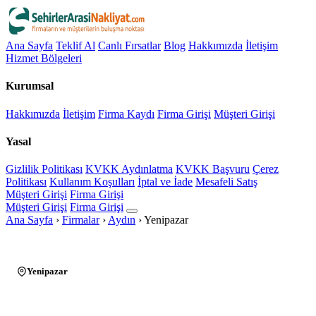
Ana Sayfa
Teklif Al
Canlı Fırsatlar
Blog
Hakkımızda
İletişim
Hizmet Bölgeleri
Kurumsal
Hakkımızda
İletişim
Firma Kaydı
Firma Girişi
Müşteri Girişi
Yasal
Gizlilik Politikası
KVKK Aydınlatma
KVKK Başvuru
Çerez
Politikası
Kullanım Koşulları
İptal ve İade
Mesafeli Satış
Müşteri Girişi
Firma Girişi
Müşteri Girişi
Firma Girişi
Ana Sayfa
›
Firmalar
›
Aydın
›
Yenipazar
Yenipazar