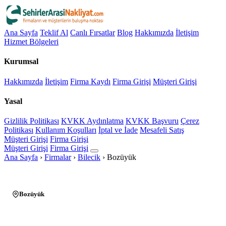
Ana Sayfa
Teklif Al
Canlı Fırsatlar
Blog
Hakkımızda
İletişim
Hizmet Bölgeleri
Kurumsal
Hakkımızda
İletişim
Firma Kaydı
Firma Girişi
Müşteri Girişi
Yasal
Gizlilik Politikası
KVKK Aydınlatma
KVKK Başvuru
Çerez
Politikası
Kullanım Koşulları
İptal ve İade
Mesafeli Satış
Müşteri Girişi
Firma Girişi
Müşteri Girişi
Firma Girişi
Ana Sayfa
›
Firmalar
›
Bilecik
›
Bozüyük
Bozüyük