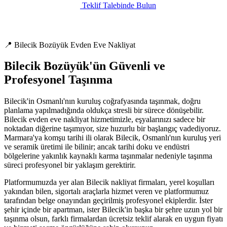
Teklif Talebinde Bulun
📍 Bilecik Bozüyük Evden Eve Nakliyat
Bilecik Bozüyük'ün Güvenli ve
Profesyonel Taşınma
Bilecik'in Osmanlı'nın kuruluş coğrafyasında taşınmak, doğru
planlama yapılmadığında oldukça stresli bir sürece dönüşebilir.
Bilecik evden eve nakliyat hizmetimizle, eşyalarınızı sadece bir
noktadan diğerine taşımıyor, size huzurlu bir başlangıç vadediyoruz.
Marmara'ya komşu tarihi ili olarak Bilecik, Osmanlı'nın kuruluş yeri
ve seramik üretimi ile bilinir; ancak tarihi doku ve endüstri
bölgelerine yakınlık kaynaklı karma taşınmalar nedeniyle taşınma
süreci profesyonel bir yaklaşım gerektirir.
Platformumuzda yer alan Bilecik nakliyat firmaları, yerel koşulları
yakından bilen, sigortalı araçlarla hizmet veren ve platformumuz
tarafından belge onayından geçirilmiş profesyonel ekiplerdir. İster
şehir içinde bir apartman, ister Bilecik'in başka bir şehre uzun yol bir
taşınma olsun, farklı firmalardan ücretsiz teklif alarak en uygun fiyatı