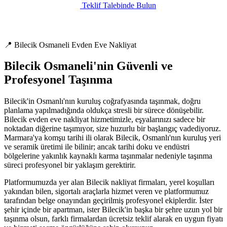
Teklif Talebinde Bulun
📍 Bilecik Osmaneli Evden Eve Nakliyat
Bilecik Osmaneli'nin Güvenli ve
Profesyonel Taşınma
Bilecik'in Osmanlı'nın kuruluş coğrafyasında taşınmak, doğru
planlama yapılmadığında oldukça stresli bir sürece dönüşebilir.
Bilecik evden eve nakliyat hizmetimizle, eşyalarınızı sadece bir
noktadan diğerine taşımıyor, size huzurlu bir başlangıç vadediyoruz.
Marmara'ya komşu tarihi ili olarak Bilecik, Osmanlı'nın kuruluş yeri
ve seramik üretimi ile bilinir; ancak tarihi doku ve endüstri
bölgelerine yakınlık kaynaklı karma taşınmalar nedeniyle taşınma
süreci profesyonel bir yaklaşım gerektirir.
Platformumuzda yer alan Bilecik nakliyat firmaları, yerel koşulları
yakından bilen, sigortalı araçlarla hizmet veren ve platformumuz
tarafından belge onayından geçirilmiş profesyonel ekiplerdir. İster
şehir içinde bir apartman, ister Bilecik'in başka bir şehre uzun yol bir
taşınma olsun, farklı firmalardan ücretsiz teklif alarak en uygun fiyatı