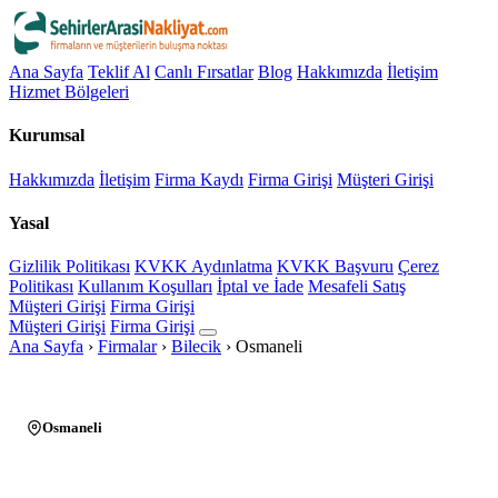
Ana Sayfa
Teklif Al
Canlı Fırsatlar
Blog
Hakkımızda
İletişim
Hizmet Bölgeleri
Kurumsal
Hakkımızda
İletişim
Firma Kaydı
Firma Girişi
Müşteri Girişi
Yasal
Gizlilik Politikası
KVKK Aydınlatma
KVKK Başvuru
Çerez
Politikası
Kullanım Koşulları
İptal ve İade
Mesafeli Satış
Müşteri Girişi
Firma Girişi
Müşteri Girişi
Firma Girişi
Ana Sayfa
›
Firmalar
›
Bilecik
›
Osmaneli
Osmaneli