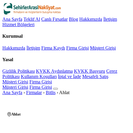
Ana Sayfa
Teklif Al
Canlı Fırsatlar
Blog
Hakkımızda
İletişim
Hizmet Bölgeleri
Kurumsal
Hakkımızda
İletişim
Firma Kaydı
Firma Girişi
Müşteri Girişi
Yasal
Gizlilik Politikası
KVKK Aydınlatma
KVKK Başvuru
Çerez
Politikası
Kullanım Koşulları
İptal ve İade
Mesafeli Satış
Müşteri Girişi
Firma Girişi
Müşteri Girişi
Firma Girişi
Ana Sayfa
›
Firmalar
›
Bitlis
›
Ahlat
Ahlat