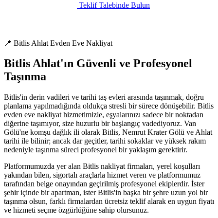
Teklif Talebinde Bulun
📍 Bitlis Ahlat Evden Eve Nakliyat
Bitlis Ahlat'ın Güvenli ve Profesyonel
Taşınma
Bitlis'in derin vadileri ve tarihi taş evleri arasında taşınmak, doğru
planlama yapılmadığında oldukça stresli bir sürece dönüşebilir. Bitlis
evden eve nakliyat hizmetimizle, eşyalarınızı sadece bir noktadan
diğerine taşımıyor, size huzurlu bir başlangıç vadediyoruz. Van
Gölü'ne komşu dağlık ili olarak Bitlis, Nemrut Krater Gölü ve Ahlat
tarihi ile bilinir; ancak dar geçitler, tarihi sokaklar ve yüksek rakım
nedeniyle taşınma süreci profesyonel bir yaklaşım gerektirir.
Platformumuzda yer alan Bitlis nakliyat firmaları, yerel koşulları
yakından bilen, sigortalı araçlarla hizmet veren ve platformumuz
tarafından belge onayından geçirilmiş profesyonel ekiplerdir. İster
şehir içinde bir apartman, ister Bitlis'in başka bir şehre uzun yol bir
taşınma olsun, farklı firmalardan ücretsiz teklif alarak en uygun fiyatı
ve hizmeti seçme özgürlüğüne sahip olursunuz.