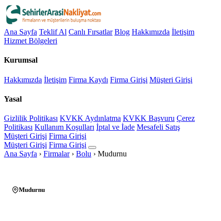
Ana Sayfa
Teklif Al
Canlı Fırsatlar
Blog
Hakkımızda
İletişim
Hizmet Bölgeleri
Kurumsal
Hakkımızda
İletişim
Firma Kaydı
Firma Girişi
Müşteri Girişi
Yasal
Gizlilik Politikası
KVKK Aydınlatma
KVKK Başvuru
Çerez
Politikası
Kullanım Koşulları
İptal ve İade
Mesafeli Satış
Müşteri Girişi
Firma Girişi
Müşteri Girişi
Firma Girişi
Ana Sayfa
›
Firmalar
›
Bolu
›
Mudurnu
Mudurnu