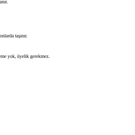
anır.
nlarda taşınır.
ödeme yok, üyelik gerekmez.