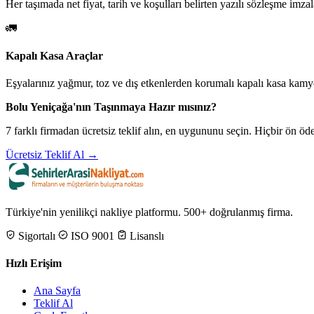
Her taşımada net fiyat, tarih ve koşulları belirten yazılı sözleşme imzal
🚛
Kapalı Kasa Araçlar
Eşyalarınız yağmur, toz ve dış etkenlerden korumalı kapalı kasa kamyo
Bolu Yeniçağa'nın Taşınmaya Hazır mısınız?
7 farklı firmadan ücretsiz teklif alın, en uygununu seçin. Hiçbir ön 
Ücretsiz Teklif Al →
Türkiye'nin yenilikçi nakliye platformu. 500+ doğrulanmış firma.
Sigortalı
ISO 9001
Lisanslı
Hızlı Erişim
Ana Sayfa
Teklif Al