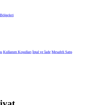
Bölgeleri
sı
Kullanım Koşulları
İptal ve İade
Mesafeli Satış
iyat