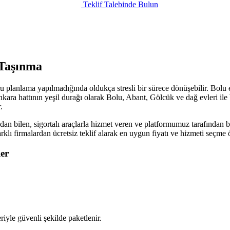
Teklif Talebinde Bulun
 Taşınma
ru planlama yapılmadığında oldukça stresli bir sürece dönüşebilir. Bolu
kara hattının yeşil durağı olarak Bolu, Abant, Gölcük ve dağ evleri ile 
.
an bilen, sigortalı araçlarla hizmet veren ve platformumuz tarafından be
arklı firmalardan ücretsiz teklif alarak en uygun fiyatı ve hizmeti seçm
er
iyle güvenli şekilde paketlenir.