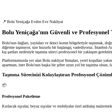
📍 Bolu Yeniçağa Evden Eve Nakliyat
Bolu Yeniçağa'nın Güvenli ve Profesyonel
Bolu'nun dağları, yaylaları ve ikinci konut bölgeleriyle taşınmak, doğ
diğerine taşımıyor, size huzurlu bir başlangıç vadediyoruz. İstanbul-An
kış şartları nedeniyle taşınma süreci profesyonel bir yaklaşım gerektirir
Platformumuzda yer alan Bolu nakliyat firmaları, yerel koşulları yakınd
apartman, ister Bolu'nun başka bir şehre uzun yol bir taşınma olsun, f
Taşınma Sürecinizi Kolaylaştıran Profesyonel Çözüml
📦
Profesyonel Paketleme
Kırılacak eşyalar, beyaz eşyalar ve mobilyalar özel ambalaj malzemeler