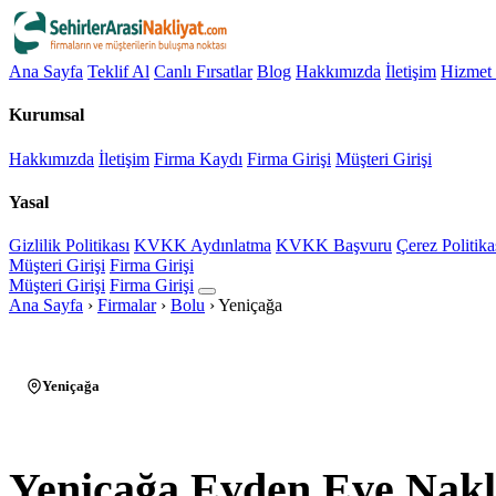
Ana Sayfa
Teklif Al
Canlı Fırsatlar
Blog
Hakkımızda
İletişim
Hizmet 
Kurumsal
Hakkımızda
İletişim
Firma Kaydı
Firma Girişi
Müşteri Girişi
Yasal
Gizlilik Politikası
KVKK Aydınlatma
KVKK Başvuru
Çerez Politika
Müşteri Girişi
Firma Girişi
Müşteri Girişi
Firma Girişi
Ana Sayfa
›
Firmalar
›
Bolu
›
Yeniçağa
Yeniçağa
Yeniçağa Evden Eve Nakl