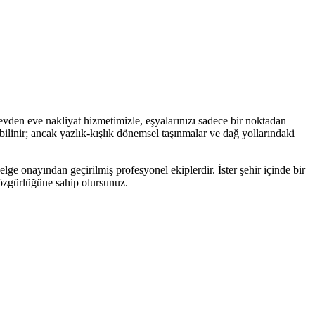
 evden eve nakliyat hizmetimizle, eşyalarınızı sadece bir noktadan
bilinir; ancak yazlık-kışlık dönemsel taşınmalar ve dağ yollarındaki
lge onayından geçirilmiş profesyonel ekiplerdir. İster şehir içinde bir
e özgürlüğüne sahip olursunuz.