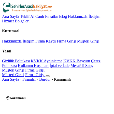
Ana Sayfa
Teklif Al
Canlı Fırsatlar
Blog
Hakkımızda
İletişim
Hizmet Bölgeleri
Kurumsal
Hakkımızda
İletişim
Firma Kaydı
Firma Girişi
Müşteri Girişi
Yasal
Gizlilik Politikası
KVKK Aydınlatma
KVKK Başvuru
Çerez
Politikası
Kullanım Koşulları
İptal ve İade
Mesafeli Satış
Müşteri Girişi
Firma Girişi
Müşteri Girişi
Firma Girişi
Ana Sayfa
›
Firmalar
›
Burdur
›
Karamanlı
Karamanlı