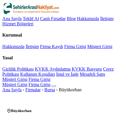
Ana Sayfa
Teklif Al
Canlı Fırsatlar
Blog
Hakkımızda
İletişim
Hizmet Bölgeleri
Kurumsal
Hakkımızda
İletişim
Firma Kaydı
Firma Girişi
Müşteri Girişi
Yasal
Gizlilik Politikası
KVKK Aydınlatma
KVKK Başvuru
Çerez
Politikası
Kullanım Koşulları
İptal ve İade
Mesafeli Satış
Müşteri Girişi
Firma Girişi
Müşteri Girişi
Firma Girişi
Ana Sayfa
›
Firmalar
›
Bursa
›
Büyükorhan
Büyükorhan