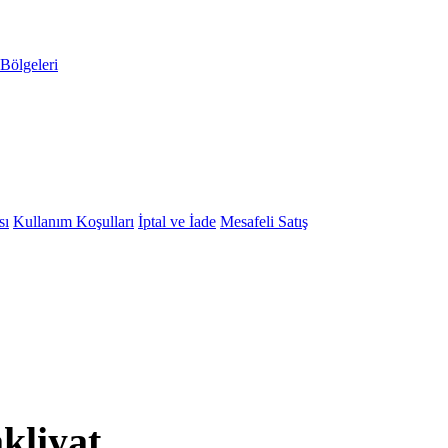
Bölgeleri
sı
Kullanım Koşulları
İptal ve İade
Mesafeli Satış
kliyat