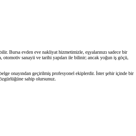
lir. Bursa evden eve nakliyat hizmetimizle, eşyalarınızı sadece bir
tomotiv sanayii ve tarihi yapıları ile bilinir; ancak yoğun iş göçü,
elge onayından geçirilmiş profesyonel ekiplerdir. İster şehir içinde bir
e özgürlüğüne sahip olursunuz.