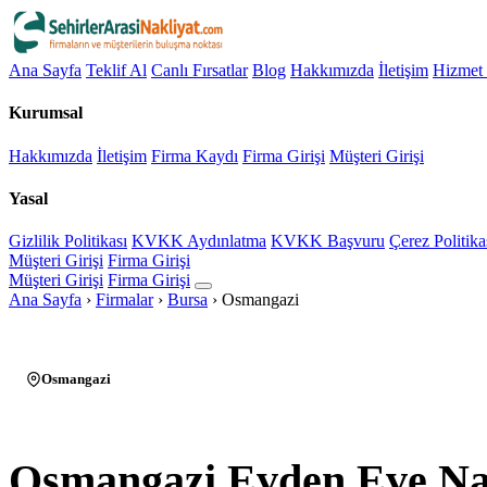
Ana Sayfa
Teklif Al
Canlı Fırsatlar
Blog
Hakkımızda
İletişim
Hizmet 
Kurumsal
Hakkımızda
İletişim
Firma Kaydı
Firma Girişi
Müşteri Girişi
Yasal
Gizlilik Politikası
KVKK Aydınlatma
KVKK Başvuru
Çerez Politika
Müşteri Girişi
Firma Girişi
Müşteri Girişi
Firma Girişi
Ana Sayfa
›
Firmalar
›
Bursa
›
Osmangazi
Osmangazi
Osmangazi Evden Eve Na