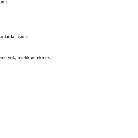
anır.
nlarda taşınır.
ödeme yok, üyelik gerekmez.