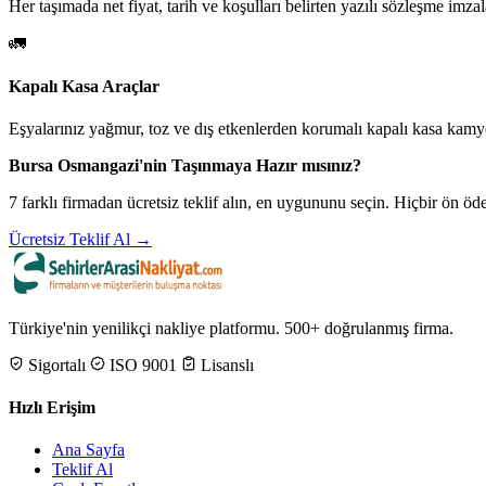
Her taşımada net fiyat, tarih ve koşulları belirten yazılı sözleşme imzal
🚛
Kapalı Kasa Araçlar
Eşyalarınız yağmur, toz ve dış etkenlerden korumalı kapalı kasa kamyo
Bursa Osmangazi'nin Taşınmaya Hazır mısınız?
7 farklı firmadan ücretsiz teklif alın, en uygununu seçin. Hiçbir ön 
Ücretsiz Teklif Al →
Türkiye'nin yenilikçi nakliye platformu. 500+ doğrulanmış firma.
Sigortalı
ISO 9001
Lisanslı
Hızlı Erişim
Ana Sayfa
Teklif Al