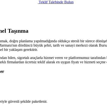
Teklif Talebinde Bulun
nel Taşınma
nmak, doğru planlama yapılmadığında oldukça stresli bir sürece dönüşebi
armara'nın dördüncü büyük şehri, tarih ve sanayi merkezi olarak Bursa, o
l bir yaklaşım gerektirir.
dan bilen, sigortalı araçlarla hizmet veren ve platformumuz tarafından b
arklı firmalardan ücretsiz teklif alarak en uygun fiyatı ve hizmeti seçm
er
iyle güvenli şekilde paketlenir.