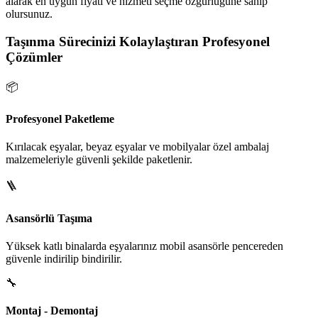
alarak en uygun fiyatı ve hizmeti seçme özgürlüğüne sahip
olursunuz.
Taşınma Sürecinizi Kolaylaştıran Profesyonel
Çözümler
📦
Profesyonel Paketleme
Kırılacak eşyalar, beyaz eşyalar ve mobilyalar özel ambalaj
malzemeleriyle güvenli şekilde paketlenir.
🪜
Asansörlü Taşıma
Yüksek katlı binalarda eşyalarınız mobil asansörle pencereden
güvenle indirilip bindirilir.
🔧
Montaj - Demontaj