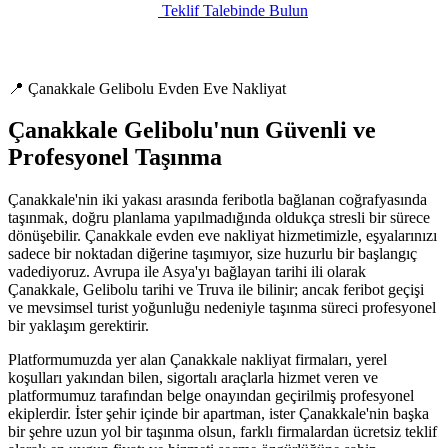
Teklif Talebinde Bulun
📍 Çanakkale Gelibolu Evden Eve Nakliyat
Çanakkale Gelibolu'nun Güvenli ve
Profesyonel Taşınma
Çanakkale'nin iki yakası arasında feribotla bağlanan coğrafyasında
taşınmak, doğru planlama yapılmadığında oldukça stresli bir sürece
dönüşebilir. Çanakkale evden eve nakliyat hizmetimizle, eşyalarınızı
sadece bir noktadan diğerine taşımıyor, size huzurlu bir başlangıç
vadediyoruz. Avrupa ile Asya'yı bağlayan tarihi ili olarak
Çanakkale, Gelibolu tarihi ve Truva ile bilinir; ancak feribot geçişi
ve mevsimsel turist yoğunluğu nedeniyle taşınma süreci profesyonel
bir yaklaşım gerektirir.
Platformumuzda yer alan Çanakkale nakliyat firmaları, yerel
koşulları yakından bilen, sigortalı araçlarla hizmet veren ve
platformumuz tarafından belge onayından geçirilmiş profesyonel
ekiplerdir. İster şehir içinde bir apartman, ister Çanakkale'nin başka
bir şehre uzun yol bir taşınma olsun, farklı firmalardan ücretsiz teklif