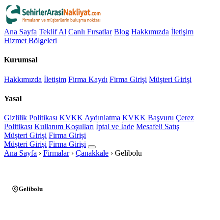
Ana Sayfa
Teklif Al
Canlı Fırsatlar
Blog
Hakkımızda
İletişim
Hizmet Bölgeleri
Kurumsal
Hakkımızda
İletişim
Firma Kaydı
Firma Girişi
Müşteri Girişi
Yasal
Gizlilik Politikası
KVKK Aydınlatma
KVKK Başvuru
Çerez
Politikası
Kullanım Koşulları
İptal ve İade
Mesafeli Satış
Müşteri Girişi
Firma Girişi
Müşteri Girişi
Firma Girişi
Ana Sayfa
›
Firmalar
›
Çanakkale
›
Gelibolu
Gelibolu