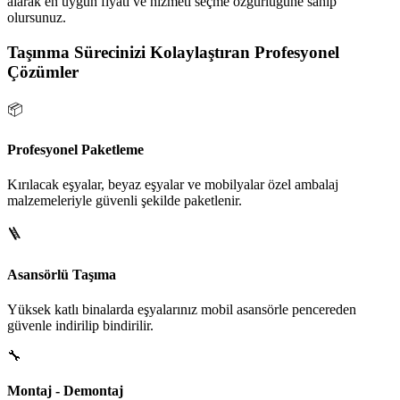
alarak en uygun fiyatı ve hizmeti seçme özgürlüğüne sahip
olursunuz.
Taşınma Sürecinizi Kolaylaştıran Profesyonel
Çözümler
📦
Profesyonel Paketleme
Kırılacak eşyalar, beyaz eşyalar ve mobilyalar özel ambalaj
malzemeleriyle güvenli şekilde paketlenir.
🪜
Asansörlü Taşıma
Yüksek katlı binalarda eşyalarınız mobil asansörle pencereden
güvenle indirilip bindirilir.
🔧
Montaj - Demontaj