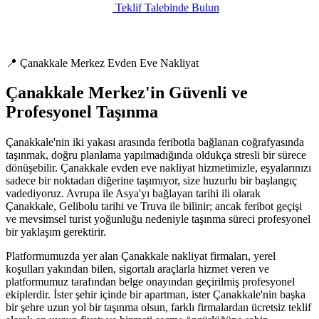
Teklif Talebinde Bulun
📍 Çanakkale Merkez Evden Eve Nakliyat
Çanakkale Merkez'in Güvenli ve
Profesyonel Taşınma
Çanakkale'nin iki yakası arasında feribotla bağlanan coğrafyasında
taşınmak, doğru planlama yapılmadığında oldukça stresli bir sürece
dönüşebilir. Çanakkale evden eve nakliyat hizmetimizle, eşyalarınızı
sadece bir noktadan diğerine taşımıyor, size huzurlu bir başlangıç
vadediyoruz. Avrupa ile Asya'yı bağlayan tarihi ili olarak
Çanakkale, Gelibolu tarihi ve Truva ile bilinir; ancak feribot geçişi
ve mevsimsel turist yoğunluğu nedeniyle taşınma süreci profesyonel
bir yaklaşım gerektirir.
Platformumuzda yer alan Çanakkale nakliyat firmaları, yerel
koşulları yakından bilen, sigortalı araçlarla hizmet veren ve
platformumuz tarafından belge onayından geçirilmiş profesyonel
ekiplerdir. İster şehir içinde bir apartman, ister Çanakkale'nin başka
bir şehre uzun yol bir taşınma olsun, farklı firmalardan ücretsiz teklif