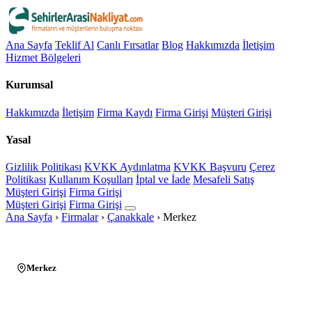
Ana Sayfa
Teklif Al
Canlı Fırsatlar
Blog
Hakkımızda
İletişim
Hizmet Bölgeleri
Kurumsal
Hakkımızda
İletişim
Firma Kaydı
Firma Girişi
Müşteri Girişi
Yasal
Gizlilik Politikası
KVKK Aydınlatma
KVKK Başvuru
Çerez
Politikası
Kullanım Koşulları
İptal ve İade
Mesafeli Satış
Müşteri Girişi
Firma Girişi
Müşteri Girişi
Firma Girişi
Ana Sayfa
›
Firmalar
›
Çanakkale
›
Merkez
Merkez