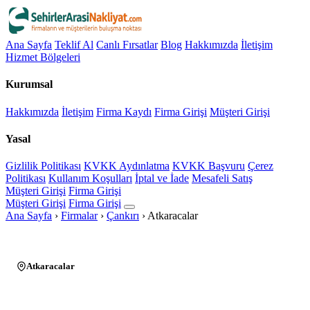
Ana Sayfa
Teklif Al
Canlı Fırsatlar
Blog
Hakkımızda
İletişim
Hizmet Bölgeleri
Kurumsal
Hakkımızda
İletişim
Firma Kaydı
Firma Girişi
Müşteri Girişi
Yasal
Gizlilik Politikası
KVKK Aydınlatma
KVKK Başvuru
Çerez
Politikası
Kullanım Koşulları
İptal ve İade
Mesafeli Satış
Müşteri Girişi
Firma Girişi
Müşteri Girişi
Firma Girişi
Ana Sayfa
›
Firmalar
›
Çankırı
›
Atkaracalar
Atkaracalar