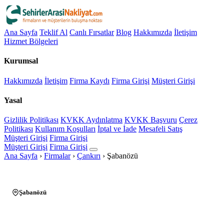
Ana Sayfa
Teklif Al
Canlı Fırsatlar
Blog
Hakkımızda
İletişim
Hizmet Bölgeleri
Kurumsal
Hakkımızda
İletişim
Firma Kaydı
Firma Girişi
Müşteri Girişi
Yasal
Gizlilik Politikası
KVKK Aydınlatma
KVKK Başvuru
Çerez
Politikası
Kullanım Koşulları
İptal ve İade
Mesafeli Satış
Müşteri Girişi
Firma Girişi
Müşteri Girişi
Firma Girişi
Ana Sayfa
›
Firmalar
›
Çankırı
›
Şabanözü
Şabanözü