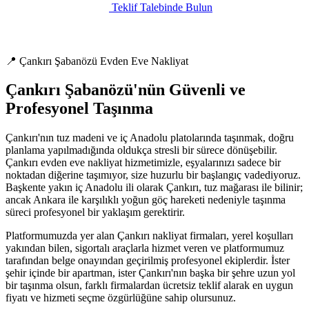
Teklif Talebinde Bulun
📍 Çankırı Şabanözü Evden Eve Nakliyat
Çankırı Şabanözü'nün Güvenli ve
Profesyonel Taşınma
Çankırı'nın tuz madeni ve iç Anadolu platolarında taşınmak, doğru
planlama yapılmadığında oldukça stresli bir sürece dönüşebilir.
Çankırı evden eve nakliyat hizmetimizle, eşyalarınızı sadece bir
noktadan diğerine taşımıyor, size huzurlu bir başlangıç vadediyoruz.
Başkente yakın iç Anadolu ili olarak Çankırı, tuz mağarası ile bilinir;
ancak Ankara ile karşılıklı yoğun göç hareketi nedeniyle taşınma
süreci profesyonel bir yaklaşım gerektirir.
Platformumuzda yer alan Çankırı nakliyat firmaları, yerel koşulları
yakından bilen, sigortalı araçlarla hizmet veren ve platformumuz
tarafından belge onayından geçirilmiş profesyonel ekiplerdir. İster
şehir içinde bir apartman, ister Çankırı'nın başka bir şehre uzun yol
bir taşınma olsun, farklı firmalardan ücretsiz teklif alarak en uygun
fiyatı ve hizmeti seçme özgürlüğüne sahip olursunuz.