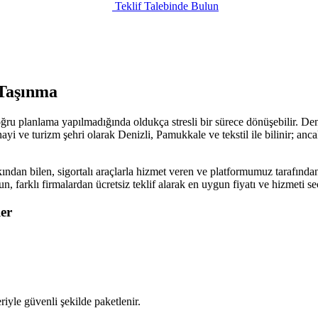
Teklif Talebinde Bulun
 Taşınma
ğru planlama yapılmadığında oldukça stresli bir sürece dönüşebilir. Den
nayi ve turizm şehri olarak Denizli, Pamukkale ve tekstil ile bilinir; an
ından bilen, sigortalı araçlarla hizmet veren ve platformumuz tarafından
sun, farklı firmalardan ücretsiz teklif alarak en uygun fiyatı ve hizmeti
er
iyle güvenli şekilde paketlenir.