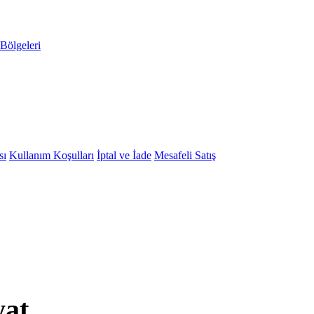
Bölgeleri
sı
Kullanım Koşulları
İptal ve İade
Mesafeli Satış
yat