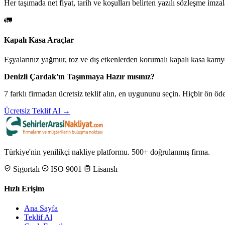
Her taşımada net fiyat, tarih ve koşulları belirten yazılı sözleşme imzal
🚛
Kapalı Kasa Araçlar
Eşyalarınız yağmur, toz ve dış etkenlerden korumalı kapalı kasa kamyo
Denizli Çardak'ın Taşınmaya Hazır mısınız?
7 farklı firmadan ücretsiz teklif alın, en uygununu seçin. Hiçbir ön 
Ücretsiz Teklif Al →
Türkiye'nin yenilikçi nakliye platformu. 500+ doğrulanmış firma.
Sigortalı
ISO 9001
Lisanslı
Hızlı Erişim
Ana Sayfa
Teklif Al