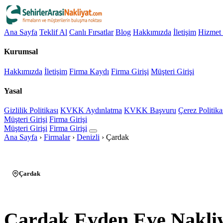
Ana Sayfa
Teklif Al
Canlı Fırsatlar
Blog
Hakkımızda
İletişim
Hizmet 
Kurumsal
Hakkımızda
İletişim
Firma Kaydı
Firma Girişi
Müşteri Girişi
Yasal
Gizlilik Politikası
KVKK Aydınlatma
KVKK Başvuru
Çerez Politika
Müşteri Girişi
Firma Girişi
Müşteri Girişi
Firma Girişi
Ana Sayfa
›
Firmalar
›
Denizli
›
Çardak
Çardak
Çardak Evden Eve Nakli