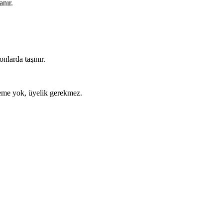
anır.
nlarda taşınır.
ödeme yok, üyelik gerekmez.