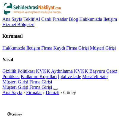
Ana Sayfa
Teklif Al
Canlı Fırsatlar
Blog
Hakkımızda
İletişim
Hizmet Bölgeleri
Kurumsal
Hakkımızda
İletişim
Firma Kaydı
Firma Girişi
Müşteri Girişi
Yasal
Gizlilik Politikası
KVKK Aydınlatma
KVKK Başvuru
Çerez
Politikası
Kullanım Koşulları
İptal ve İade
Mesafeli Satış
Müşteri Girişi
Firma Girişi
Müşteri Girişi
Firma Girişi
Ana Sayfa
›
Firmalar
›
Denizli
›
Güney
Güney