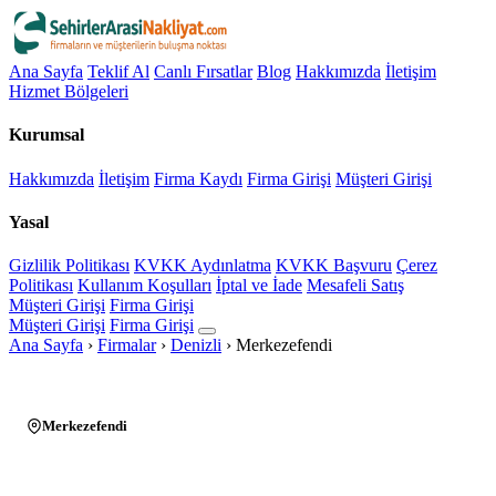
Ana Sayfa
Teklif Al
Canlı Fırsatlar
Blog
Hakkımızda
İletişim
Hizmet Bölgeleri
Kurumsal
Hakkımızda
İletişim
Firma Kaydı
Firma Girişi
Müşteri Girişi
Yasal
Gizlilik Politikası
KVKK Aydınlatma
KVKK Başvuru
Çerez
Politikası
Kullanım Koşulları
İptal ve İade
Mesafeli Satış
Müşteri Girişi
Firma Girişi
Müşteri Girişi
Firma Girişi
Ana Sayfa
›
Firmalar
›
Denizli
›
Merkezefendi
Merkezefendi