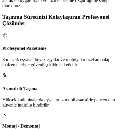
alarak en uygun fiyatı ve hizmeti seçme özgürlüğüne sahip
olursunuz.
Taşınma Sürecinizi Kolaylaştıran Profesyonel
Çözümler
📦
Profesyonel Paketleme
Kırılacak eşyalar, beyaz eşyalar ve mobilyalar özel ambalaj
malzemeleriyle güvenli şekilde paketlenir.
🪜
Asansörlü Taşıma
Yüksek katlı binalarda eşyalarınız mobil asansörle pencereden
güvenle indirilip bindirilir.
🔧
Montaj - Demontaj