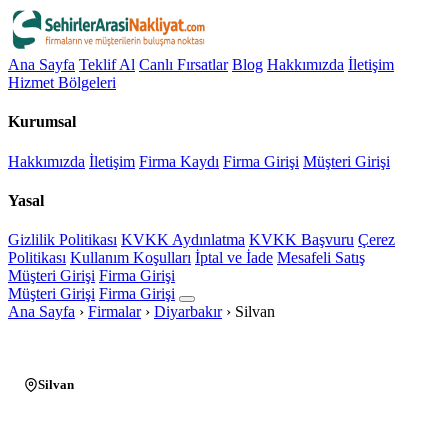
Ana Sayfa
Teklif Al
Canlı Fırsatlar
Blog
Hakkımızda
İletişim
Hizmet Bölgeleri
Kurumsal
Hakkımızda
İletişim
Firma Kaydı
Firma Girişi
Müşteri Girişi
Yasal
Gizlilik Politikası
KVKK Aydınlatma
KVKK Başvuru
Çerez
Politikası
Kullanım Koşulları
İptal ve İade
Mesafeli Satış
Müşteri Girişi
Firma Girişi
Müşteri Girişi
Firma Girişi
Ana Sayfa
›
Firmalar
›
Diyarbakır
›
Silvan
Silvan