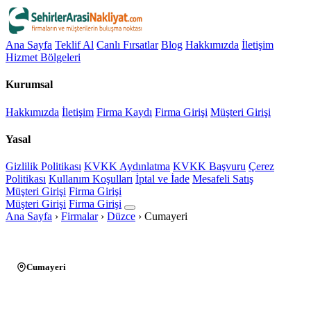
Ana Sayfa
Teklif Al
Canlı Fırsatlar
Blog
Hakkımızda
İletişim
Hizmet Bölgeleri
Kurumsal
Hakkımızda
İletişim
Firma Kaydı
Firma Girişi
Müşteri Girişi
Yasal
Gizlilik Politikası
KVKK Aydınlatma
KVKK Başvuru
Çerez
Politikası
Kullanım Koşulları
İptal ve İade
Mesafeli Satış
Müşteri Girişi
Firma Girişi
Müşteri Girişi
Firma Girişi
Ana Sayfa
›
Firmalar
›
Düzce
›
Cumayeri
Cumayeri