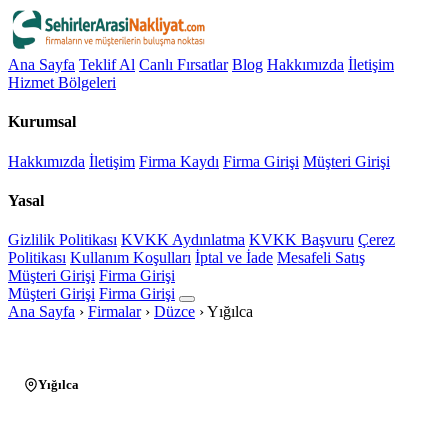
Ana Sayfa
Teklif Al
Canlı Fırsatlar
Blog
Hakkımızda
İletişim
Hizmet Bölgeleri
Kurumsal
Hakkımızda
İletişim
Firma Kaydı
Firma Girişi
Müşteri Girişi
Yasal
Gizlilik Politikası
KVKK Aydınlatma
KVKK Başvuru
Çerez
Politikası
Kullanım Koşulları
İptal ve İade
Mesafeli Satış
Müşteri Girişi
Firma Girişi
Müşteri Girişi
Firma Girişi
Ana Sayfa
›
Firmalar
›
Düzce
›
Yığılca
Yığılca