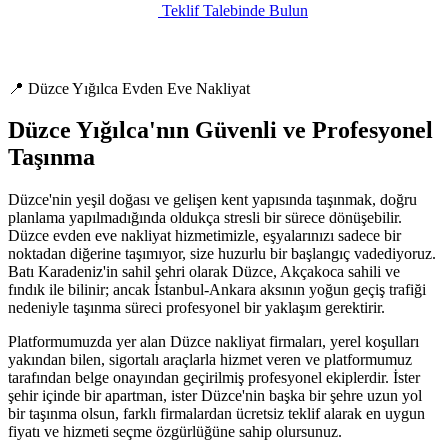
Teklif Talebinde Bulun
📍 Düzce Yığılca Evden Eve Nakliyat
Düzce Yığılca'nın Güvenli ve Profesyonel
Taşınma
Düzce'nin yeşil doğası ve gelişen kent yapısında taşınmak, doğru
planlama yapılmadığında oldukça stresli bir sürece dönüşebilir.
Düzce evden eve nakliyat hizmetimizle, eşyalarınızı sadece bir
noktadan diğerine taşımıyor, size huzurlu bir başlangıç vadediyoruz.
Batı Karadeniz'in sahil şehri olarak Düzce, Akçakoca sahili ve
fındık ile bilinir; ancak İstanbul-Ankara aksının yoğun geçiş trafiği
nedeniyle taşınma süreci profesyonel bir yaklaşım gerektirir.
Platformumuzda yer alan Düzce nakliyat firmaları, yerel koşulları
yakından bilen, sigortalı araçlarla hizmet veren ve platformumuz
tarafından belge onayından geçirilmiş profesyonel ekiplerdir. İster
şehir içinde bir apartman, ister Düzce'nin başka bir şehre uzun yol
bir taşınma olsun, farklı firmalardan ücretsiz teklif alarak en uygun
fiyatı ve hizmeti seçme özgürlüğüne sahip olursunuz.