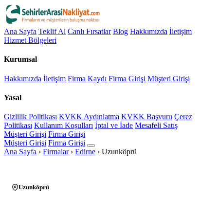
Ana Sayfa
Teklif Al
Canlı Fırsatlar
Blog
Hakkımızda
İletişim
Hizmet Bölgeleri
Kurumsal
Hakkımızda
İletişim
Firma Kaydı
Firma Girişi
Müşteri Girişi
Yasal
Gizlilik Politikası
KVKK Aydınlatma
KVKK Başvuru
Çerez
Politikası
Kullanım Koşulları
İptal ve İade
Mesafeli Satış
Müşteri Girişi
Firma Girişi
Müşteri Girişi
Firma Girişi
Ana Sayfa
›
Firmalar
›
Edirne
›
Uzunköprü
Uzunköprü