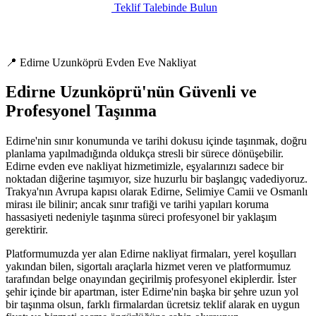
Teklif Talebinde Bulun
📍 Edirne Uzunköprü Evden Eve Nakliyat
Edirne Uzunköprü'nün Güvenli ve
Profesyonel Taşınma
Edirne'nin sınır konumunda ve tarihi dokusu içinde taşınmak, doğru
planlama yapılmadığında oldukça stresli bir sürece dönüşebilir.
Edirne evden eve nakliyat hizmetimizle, eşyalarınızı sadece bir
noktadan diğerine taşımıyor, size huzurlu bir başlangıç vadediyoruz.
Trakya'nın Avrupa kapısı olarak Edirne, Selimiye Camii ve Osmanlı
mirası ile bilinir; ancak sınır trafiği ve tarihi yapıları koruma
hassasiyeti nedeniyle taşınma süreci profesyonel bir yaklaşım
gerektirir.
Platformumuzda yer alan Edirne nakliyat firmaları, yerel koşulları
yakından bilen, sigortalı araçlarla hizmet veren ve platformumuz
tarafından belge onayından geçirilmiş profesyonel ekiplerdir. İster
şehir içinde bir apartman, ister Edirne'nin başka bir şehre uzun yol
bir taşınma olsun, farklı firmalardan ücretsiz teklif alarak en uygun