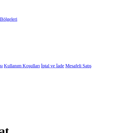
Bölgeleri
sı
Kullanım Koşulları
İptal ve İade
Mesafeli Satış
at