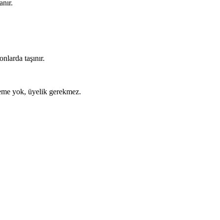
anır.
nlarda taşınır.
ödeme yok, üyelik gerekmez.