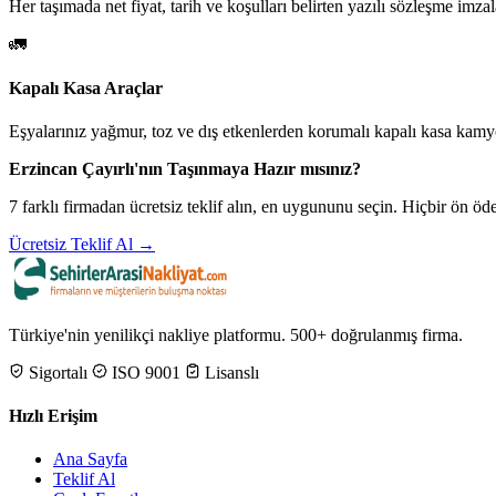
Her taşımada net fiyat, tarih ve koşulları belirten yazılı sözleşme imzal
🚛
Kapalı Kasa Araçlar
Eşyalarınız yağmur, toz ve dış etkenlerden korumalı kapalı kasa kamyo
Erzincan Çayırlı'nın Taşınmaya Hazır mısınız?
7 farklı firmadan ücretsiz teklif alın, en uygununu seçin. Hiçbir ön 
Ücretsiz Teklif Al →
Türkiye'nin yenilikçi nakliye platformu. 500+ doğrulanmış firma.
Sigortalı
ISO 9001
Lisanslı
Hızlı Erişim
Ana Sayfa
Teklif Al