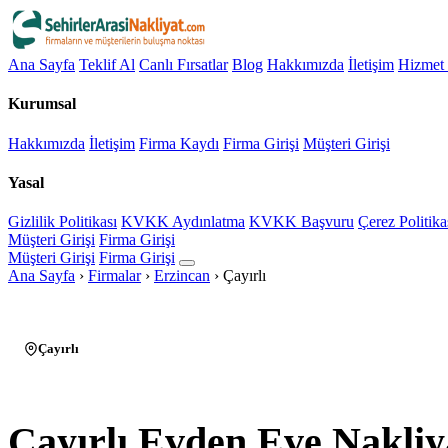
Ana Sayfa
Teklif Al
Canlı Fırsatlar
Blog
Hakkımızda
İletişim
Hizmet 
Kurumsal
Hakkımızda
İletişim
Firma Kaydı
Firma Girişi
Müşteri Girişi
Yasal
Gizlilik Politikası
KVKK Aydınlatma
KVKK Başvuru
Çerez Politika
Müşteri Girişi
Firma Girişi
Müşteri Girişi
Firma Girişi
Ana Sayfa
›
Firmalar
›
Erzincan
›
Çayırlı
Çayırlı
Çayırlı Evden Eve Nakliy