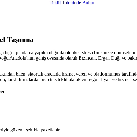
Teklif Talebinde Bulun
nel Taşınma
doğru planlama yapılmadığında oldukça stresli bir sürece dönüşebilir. 
oğu Anadolu'nun geniş ovasında olarak Erzincan, Ergan Dağı ve bakır mad
kından bilen, sigortalı araçlarla hizmet veren ve platformumuz tarafında
sun, farklı firmalardan ücretsiz teklif alarak en uygun fiyatı ve hizmet
er
iyle güvenli şekilde paketlenir.