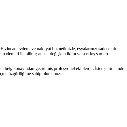
Erzincan evden eve nakliyat hizmetimizle, eşyalarınızı sadece bir
enleri ile bilinir; ancak değişken iklim ve sert kış şartları
n belge onayından geçirilmiş profesyonel ekiplerdir. İster şehir içinde
i seçme özgürlüğüne sahip olursunuz.