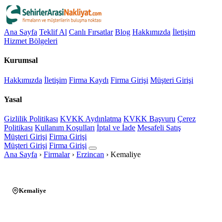
Ana Sayfa
Teklif Al
Canlı Fırsatlar
Blog
Hakkımızda
İletişim
Hizmet Bölgeleri
Kurumsal
Hakkımızda
İletişim
Firma Kaydı
Firma Girişi
Müşteri Girişi
Yasal
Gizlilik Politikası
KVKK Aydınlatma
KVKK Başvuru
Çerez
Politikası
Kullanım Koşulları
İptal ve İade
Mesafeli Satış
Müşteri Girişi
Firma Girişi
Müşteri Girişi
Firma Girişi
Ana Sayfa
›
Firmalar
›
Erzincan
›
Kemaliye
Kemaliye