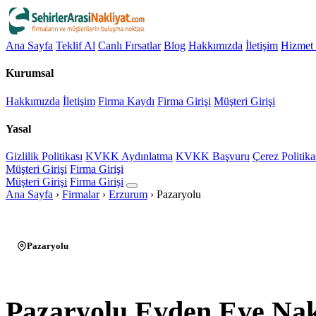
Ana Sayfa
Teklif Al
Canlı Fırsatlar
Blog
Hakkımızda
İletişim
Hizmet 
Kurumsal
Hakkımızda
İletişim
Firma Kaydı
Firma Girişi
Müşteri Girişi
Yasal
Gizlilik Politikası
KVKK Aydınlatma
KVKK Başvuru
Çerez Politika
Müşteri Girişi
Firma Girişi
Müşteri Girişi
Firma Girişi
Ana Sayfa
›
Firmalar
›
Erzurum
›
Pazaryolu
Pazaryolu
Pazaryolu Evden Eve Nak