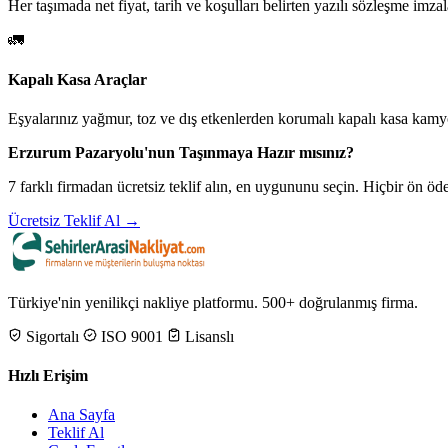
Her taşımada net fiyat, tarih ve koşulları belirten yazılı sözleşme imzal
🚛
Kapalı Kasa Araçlar
Eşyalarınız yağmur, toz ve dış etkenlerden korumalı kapalı kasa kamyo
Erzurum Pazaryolu'nun Taşınmaya Hazır mısınız?
7 farklı firmadan ücretsiz teklif alın, en uygununu seçin. Hiçbir ön 
Ücretsiz Teklif Al →
Türkiye'nin yenilikçi nakliye platformu. 500+ doğrulanmış firma.
Sigortalı
ISO 9001
Lisanslı
Hızlı Erişim
Ana Sayfa
Teklif Al