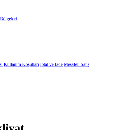
Bölgeleri
sı
Kullanım Koşulları
İptal ve İade
Mesafeli Satış
liyat