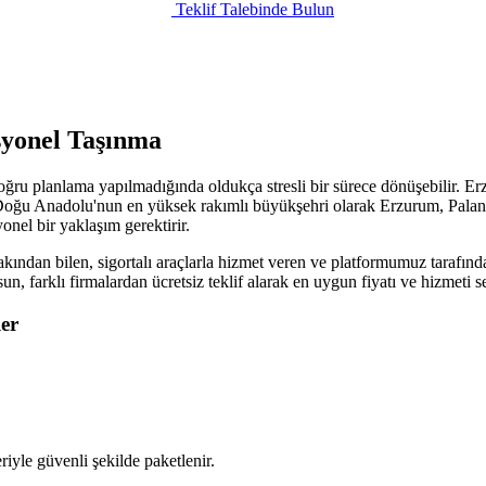
Teklif Talebinde Bulun
syonel Taşınma
ru planlama yapılmadığında oldukça stresli bir sürece dönüşebilir. Erz
 Doğu Anadolu'nun en yüksek rakımlı büyükşehri olarak Erzurum, Paland
onel bir yaklaşım gerektirir.
kından bilen, sigortalı araçlarla hizmet veren ve platformumuz tarafında
sun, farklı firmalardan ücretsiz teklif alarak en uygun fiyatı ve hizmet
er
iyle güvenli şekilde paketlenir.