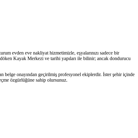
urum evden eve nakliyat hizmetimizle, eşyalarınızı sadece bir
öken Kayak Merkezi ve tarihi yapıları ile bilinir; ancak dondurucu
n belge onayından geçirilmiş profesyonel ekiplerdir. İster şehir içinde
i seçme özgürlüğüne sahip olursunuz.