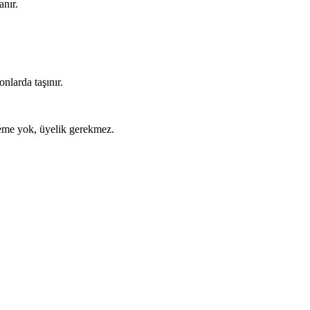
anır.
nlarda taşınır.
ödeme yok, üyelik gerekmez.