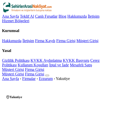
Ana Sayfa
Teklif Al
Canlı Fırsatlar
Blog
Hakkımızda
İletişim
Hizmet Bölgeleri
Kurumsal
Hakkımızda
İletişim
Firma Kaydı
Firma Girişi
Müşteri Girişi
Yasal
Gizlilik Politikası
KVKK Aydınlatma
KVKK Başvuru
Çerez
Politikası
Kullanım Koşulları
İptal ve İade
Mesafeli Satış
Müşteri Girişi
Firma Girişi
Müşteri Girişi
Firma Girişi
Ana Sayfa
›
Firmalar
›
Erzurum
›
Yakutiye
Yakutiye