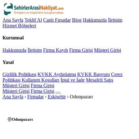
Ana Sayfa
Teklif Al
Canlı Fırsatlar
Blog
Hakkımızda
İletişim
Hizmet Bölgeleri
Kurumsal
Hakkımızda
İletişim
Firma Kaydı
Firma Girişi
Müşteri Girişi
Yasal
Gizlilik Politikası
KVKK Aydınlatma
KVKK Başvuru
Çerez
Politikası
Kullanım Koşulları
İptal ve İade
Mesafeli Satış
Müşteri Girişi
Firma Girişi
Müşteri Girişi
Firma Girişi
Ana Sayfa
›
Firmalar
›
Eskişehir
›
Odunpazarı
Odunpazarı