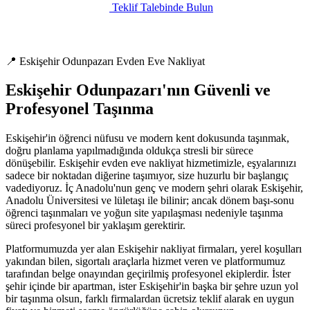
Teklif Talebinde Bulun
📍 Eskişehir Odunpazarı Evden Eve Nakliyat
Eskişehir Odunpazarı'nın Güvenli ve
Profesyonel Taşınma
Eskişehir'in öğrenci nüfusu ve modern kent dokusunda taşınmak,
doğru planlama yapılmadığında oldukça stresli bir sürece
dönüşebilir. Eskişehir evden eve nakliyat hizmetimizle, eşyalarınızı
sadece bir noktadan diğerine taşımıyor, size huzurlu bir başlangıç
vadediyoruz. İç Anadolu'nun genç ve modern şehri olarak Eskişehir,
Anadolu Üniversitesi ve lületaşı ile bilinir; ancak dönem başı-sonu
öğrenci taşınmaları ve yoğun site yapılaşması nedeniyle taşınma
süreci profesyonel bir yaklaşım gerektirir.
Platformumuzda yer alan Eskişehir nakliyat firmaları, yerel koşulları
yakından bilen, sigortalı araçlarla hizmet veren ve platformumuz
tarafından belge onayından geçirilmiş profesyonel ekiplerdir. İster
şehir içinde bir apartman, ister Eskişehir'in başka bir şehre uzun yol
bir taşınma olsun, farklı firmalardan ücretsiz teklif alarak en uygun