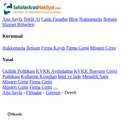
Ana Sayfa
Teklif Al
Canlı Fırsatlar
Blog
Hakkımızda
İletişim
Hizmet Bölgeleri
Kurumsal
Hakkımızda
İletişim
Firma Kaydı
Firma Girişi
Müşteri Girişi
Yasal
Gizlilik Politikası
KVKK Aydınlatma
KVKK Başvuru
Çerez
Politikası
Kullanım Koşulları
İptal ve İade
Mesafeli Satış
Müşteri Girişi
Firma Girişi
Müşteri Girişi
Firma Girişi
Ana Sayfa
›
Firmalar
›
Giresun
›
Dereli
Dereli