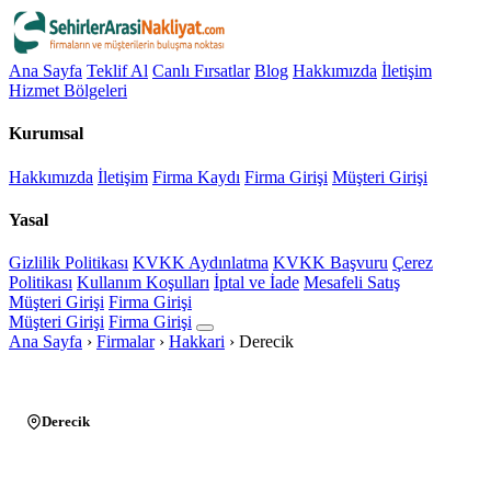
Ana Sayfa
Teklif Al
Canlı Fırsatlar
Blog
Hakkımızda
İletişim
Hizmet Bölgeleri
Kurumsal
Hakkımızda
İletişim
Firma Kaydı
Firma Girişi
Müşteri Girişi
Yasal
Gizlilik Politikası
KVKK Aydınlatma
KVKK Başvuru
Çerez
Politikası
Kullanım Koşulları
İptal ve İade
Mesafeli Satış
Müşteri Girişi
Firma Girişi
Müşteri Girişi
Firma Girişi
Ana Sayfa
›
Firmalar
›
Hakkari
›
Derecik
Derecik