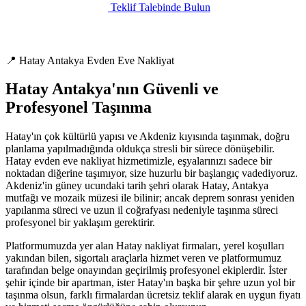
Teklif Talebinde Bulun
📍 Hatay Antakya Evden Eve Nakliyat
Hatay Antakya'nın Güvenli ve
Profesyonel Taşınma
Hatay'ın çok kültürlü yapısı ve Akdeniz kıyısında taşınmak, doğru
planlama yapılmadığında oldukça stresli bir sürece dönüşebilir.
Hatay evden eve nakliyat hizmetimizle, eşyalarınızı sadece bir
noktadan diğerine taşımıyor, size huzurlu bir başlangıç vadediyoruz.
Akdeniz'in güney ucundaki tarih şehri olarak Hatay, Antakya
mutfağı ve mozaik müzesi ile bilinir; ancak deprem sonrası yeniden
yapılanma süreci ve uzun il coğrafyası nedeniyle taşınma süreci
profesyonel bir yaklaşım gerektirir.
Platformumuzda yer alan Hatay nakliyat firmaları, yerel koşulları
yakından bilen, sigortalı araçlarla hizmet veren ve platformumuz
tarafından belge onayından geçirilmiş profesyonel ekiplerdir. İster
şehir içinde bir apartman, ister Hatay'ın başka bir şehre uzun yol bir
taşınma olsun, farklı firmalardan ücretsiz teklif alarak en uygun fiyatı