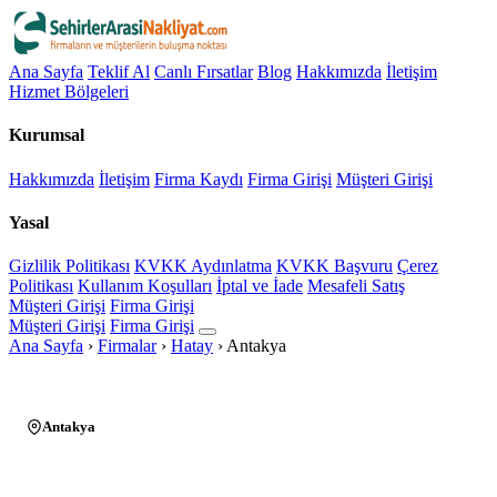
Ana Sayfa
Teklif Al
Canlı Fırsatlar
Blog
Hakkımızda
İletişim
Hizmet Bölgeleri
Kurumsal
Hakkımızda
İletişim
Firma Kaydı
Firma Girişi
Müşteri Girişi
Yasal
Gizlilik Politikası
KVKK Aydınlatma
KVKK Başvuru
Çerez
Politikası
Kullanım Koşulları
İptal ve İade
Mesafeli Satış
Müşteri Girişi
Firma Girişi
Müşteri Girişi
Firma Girişi
Ana Sayfa
›
Firmalar
›
Hatay
›
Antakya
Antakya