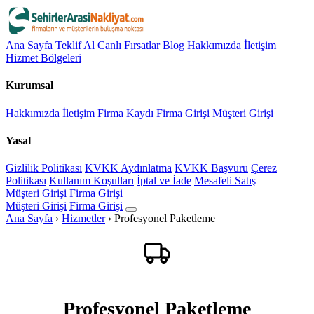
Ana Sayfa
Teklif Al
Canlı Fırsatlar
Blog
Hakkımızda
İletişim
Hizmet Bölgeleri
Kurumsal
Hakkımızda
İletişim
Firma Kaydı
Firma Girişi
Müşteri Girişi
Yasal
Gizlilik Politikası
KVKK Aydınlatma
KVKK Başvuru
Çerez
Politikası
Kullanım Koşulları
İptal ve İade
Mesafeli Satış
Müşteri Girişi
Firma Girişi
Müşteri Girişi
Firma Girişi
Ana Sayfa
›
Hizmetler
›
Profesyonel Paketleme
Profesyonel Paketleme