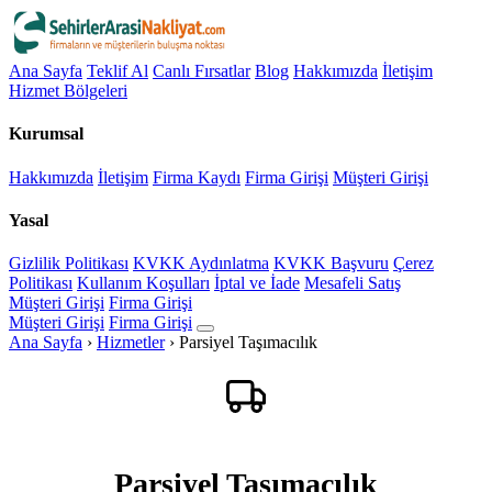
Ana Sayfa
Teklif Al
Canlı Fırsatlar
Blog
Hakkımızda
İletişim
Hizmet Bölgeleri
Kurumsal
Hakkımızda
İletişim
Firma Kaydı
Firma Girişi
Müşteri Girişi
Yasal
Gizlilik Politikası
KVKK Aydınlatma
KVKK Başvuru
Çerez
Politikası
Kullanım Koşulları
İptal ve İade
Mesafeli Satış
Müşteri Girişi
Firma Girişi
Müşteri Girişi
Firma Girişi
Ana Sayfa
›
Hizmetler
›
Parsiyel Taşımacılık
Parsiyel Taşımacılık