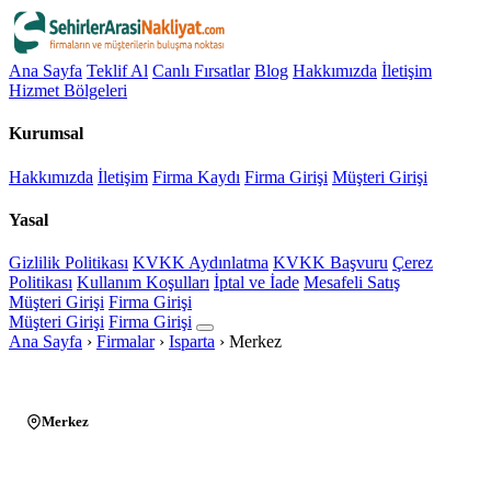
Ana Sayfa
Teklif Al
Canlı Fırsatlar
Blog
Hakkımızda
İletişim
Hizmet Bölgeleri
Kurumsal
Hakkımızda
İletişim
Firma Kaydı
Firma Girişi
Müşteri Girişi
Yasal
Gizlilik Politikası
KVKK Aydınlatma
KVKK Başvuru
Çerez
Politikası
Kullanım Koşulları
İptal ve İade
Mesafeli Satış
Müşteri Girişi
Firma Girişi
Müşteri Girişi
Firma Girişi
Ana Sayfa
›
Firmalar
›
Isparta
›
Merkez
Merkez