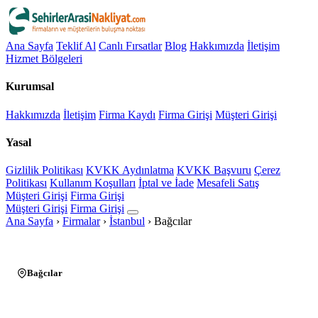
Ana Sayfa
Teklif Al
Canlı Fırsatlar
Blog
Hakkımızda
İletişim
Hizmet Bölgeleri
Kurumsal
Hakkımızda
İletişim
Firma Kaydı
Firma Girişi
Müşteri Girişi
Yasal
Gizlilik Politikası
KVKK Aydınlatma
KVKK Başvuru
Çerez
Politikası
Kullanım Koşulları
İptal ve İade
Mesafeli Satış
Müşteri Girişi
Firma Girişi
Müşteri Girişi
Firma Girişi
Ana Sayfa
›
Firmalar
›
İstanbul
›
Bağcılar
Bağcılar