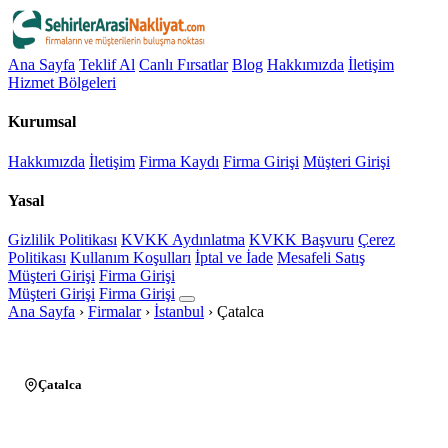
Ana Sayfa
Teklif Al
Canlı Fırsatlar
Blog
Hakkımızda
İletişim
Hizmet Bölgeleri
Kurumsal
Hakkımızda
İletişim
Firma Kaydı
Firma Girişi
Müşteri Girişi
Yasal
Gizlilik Politikası
KVKK Aydınlatma
KVKK Başvuru
Çerez
Politikası
Kullanım Koşulları
İptal ve İade
Mesafeli Satış
Müşteri Girişi
Firma Girişi
Müşteri Girişi
Firma Girişi
Ana Sayfa
›
Firmalar
›
İstanbul
›
Çatalca
Çatalca