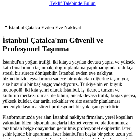
Teklif Talebinde Bulun
📍 İstanbul Çatalca Evden Eve Nakliyat
İstanbul Çatalca'nın Güvenli ve
Profesyonel Taşınma
İstanbul'un yoğun trafiği, iki kıtaya yayılan devasa yapısı ve yüksek
katlı binalarında taşınmak, doğru planlama yapılmadığında oldukça
stresli bir sürece dönüşebilir. İstanbul evden eve nakliyat
hizmetimizle, eşyalarınızı sadece bir noktadan diğerine taşımıyor,
size huzurlu bir başlangıç vadediyoruz. Türkiye'nin en büyük
metropolü, iki kıta şehri olarak İstanbul, iş, ticaret, turizm ve
kültürün merkezi olması ile bilinir; ancak devasa trafik, boğaz geçişi,
yüksek kuleler, dar tarihi sokaklar ve site asansör planlaması
nedeniyle taşınma süreci profesyonel bir yaklaşım gerektirir.
Platformumuzda yer alan İstanbul nakliyat firmaları, yerel koşulları
yakından bilen, sigortalı araçlarla hizmet veren ve platformumuz
tarafından belge onayından geçirilmiş profesyonel ekiplerdir. İster
şehir içinde bir apartman, ister İstanbul'un başka bir şehre uzun yol