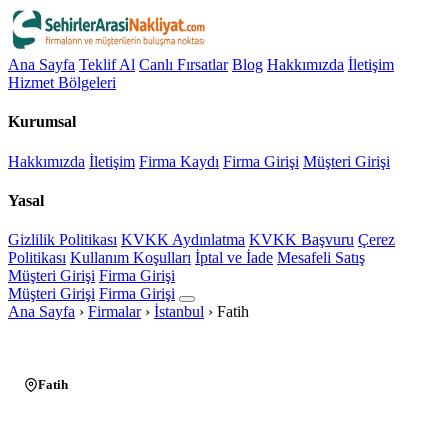
Ana Sayfa
Teklif Al
Canlı Fırsatlar
Blog
Hakkımızda
İletişim
Hizmet Bölgeleri
Kurumsal
Hakkımızda
İletişim
Firma Kaydı
Firma Girişi
Müşteri Girişi
Yasal
Gizlilik Politikası
KVKK Aydınlatma
KVKK Başvuru
Çerez
Politikası
Kullanım Koşulları
İptal ve İade
Mesafeli Satış
Müşteri Girişi
Firma Girişi
Müşteri Girişi
Firma Girişi
Ana Sayfa
›
Firmalar
›
İstanbul
›
Fatih
Fatih