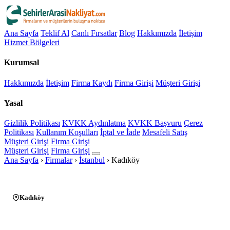
Ana Sayfa
Teklif Al
Canlı Fırsatlar
Blog
Hakkımızda
İletişim
Hizmet Bölgeleri
Kurumsal
Hakkımızda
İletişim
Firma Kaydı
Firma Girişi
Müşteri Girişi
Yasal
Gizlilik Politikası
KVKK Aydınlatma
KVKK Başvuru
Çerez
Politikası
Kullanım Koşulları
İptal ve İade
Mesafeli Satış
Müşteri Girişi
Firma Girişi
Müşteri Girişi
Firma Girişi
Ana Sayfa
›
Firmalar
›
İstanbul
›
Kadıköy
Kadıköy