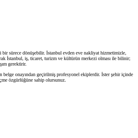
i bir sürece dönüşebilir. İstanbul evden eve nakliyat hizmetimizle,
 İstanbul, iş, ticaret, turizm ve kültürün merkezi olması ile bilinir;
şım gerektirir.
n belge onayından geçirilmiş profesyonel ekiplerdir. İster şehir içinde
 seçme özgürlüğüne sahip olursunuz.