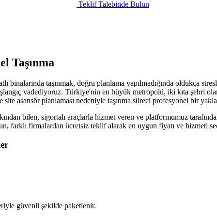
Teklif Talebinde Bulun
nel Taşınma
katlı binalarında taşınmak, doğru planlama yapılmadığında oldukça stresl
şlangıç vadediyoruz. Türkiye'nin en büyük metropolü, iki kıta şehri olarak
ve site asansör planlaması nedeniyle taşınma süreci profesyonel bir yakla
kından bilen, sigortalı araçlarla hizmet veren ve platformumuz tarafında
sun, farklı firmalardan ücretsiz teklif alarak en uygun fiyatı ve hizmeti
er
iyle güvenli şekilde paketlenir.