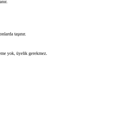
anır.
nlarda taşınır.
ödeme yok, üyelik gerekmez.