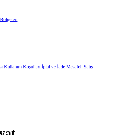
Bölgeleri
sı
Kullanım Koşulları
İptal ve İade
Mesafeli Satış
yat