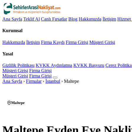
Ana Sayfa
Teklif Al
Canlı Fırsatlar
Blog
Hakkımızda
İletişim
Hizmet 
Kurumsal
Hakkımızda
İletişim
Firma Kaydı
Firma Girişi
Müşteri Girişi
Yasal
Gizlilik Politikası
KVKK Aydınlatma
KVKK Başvuru
Çerez Politika
Müşteri Girişi
Firma Girişi
Müşteri Girişi
Firma Girişi
Ana Sayfa
›
Firmalar
›
İstanbul
›
Maltepe
Maltepe
Maltepe Evden Eve Nakli