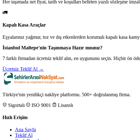
Her taşımada net fiyat, tarih ve koşulları belirten yazılı sözleşme imzal
🚛
Kapalı Kasa Araçlar
Eşyalarınız yağmur, toz ve dış etkenlerden korumalı kapalı kasa kamyo
İstanbul Maltepe'nin Taşınmaya Hazır mısınız?
7 farklı firmadan ücretsiz teklif alın, en uygununu seçin. Hiçbir ön 
Ücretsiz Teklif Al →
Türkiye'nin yenilikçi nakliye platformu. 500+ doğrulanmış firma.
Sigortalı
ISO 9001
Lisanslı
Hızlı Erişim
Ana Sayfa
Teklif Al