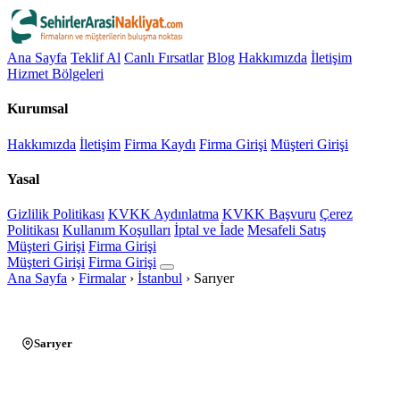
Ana Sayfa
Teklif Al
Canlı Fırsatlar
Blog
Hakkımızda
İletişim
Hizmet Bölgeleri
Kurumsal
Hakkımızda
İletişim
Firma Kaydı
Firma Girişi
Müşteri Girişi
Yasal
Gizlilik Politikası
KVKK Aydınlatma
KVKK Başvuru
Çerez
Politikası
Kullanım Koşulları
İptal ve İade
Mesafeli Satış
Müşteri Girişi
Firma Girişi
Müşteri Girişi
Firma Girişi
Ana Sayfa
›
Firmalar
›
İstanbul
›
Sarıyer
Sarıyer