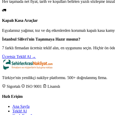
Her taşımada net fiyat, tarih ve koşulları belirten yazılı sözleşme imzal
🚛
Kapalı Kasa Araçlar
Eşyalarınız yağmur, toz ve dış etkenlerden korumalı kapalı kasa kamyo
İstanbul Silivri'nin Taşınmaya Hazır mısınız?
7 farklı firmadan ücretsiz teklif alın, en uygununu seçin. Hiçbir ön 
Ücretsiz Teklif Al →
Türkiye'nin yenilikçi nakliye platformu. 500+ doğrulanmış firma.
Sigortalı
ISO 9001
Lisanslı
Hızlı Erişim
Ana Sayfa
Teklif Al