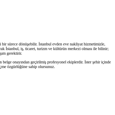
i bir sürece dönüşebilir. İstanbul evden eve nakliyat hizmetimizle,
 İstanbul, iş, ticaret, turizm ve kültürün merkezi olması ile bilinir;
şım gerektirir.
n belge onayından geçirilmiş profesyonel ekiplerdir. İster şehir içinde
 seçme özgürlüğüne sahip olursunuz.