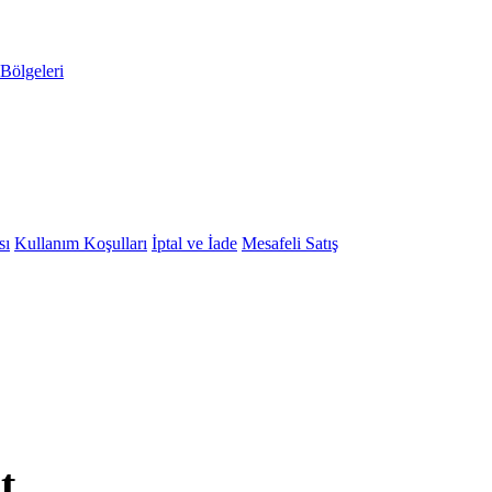
Bölgeleri
sı
Kullanım Koşulları
İptal ve İade
Mesafeli Satış
t