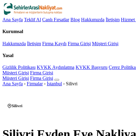
Ana Sayfa
Teklif Al
Canlı Fırsatlar
Blog
Hakkımızda
İletişim
Hizmet 
Kurumsal
Hakkımızda
İletişim
Firma Kaydı
Firma Girişi
Müşteri Girişi
Yasal
Gizlilik Politikası
KVKK Aydınlatma
KVKK Başvuru
Çerez Politika
Müşteri Girişi
Firma Girişi
Müşteri Girişi
Firma Girişi
Ana Sayfa
›
Firmalar
›
İstanbul
›
Silivri
Silivri
Silivri Evden Eve Nakliya