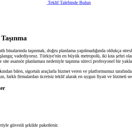
Teklif Talebinde Bulun
l Taşınma
katlı binalarında taşınmak, doğru planlama yapılmadığında oldukça stresl
şlangıç vadediyoruz. Türkiye'nin en büyük metropolü, iki kıta şehri olarak
ve site asansör planlaması nedeniyle taşınma süreci profesyonel bir yakla
kından bilen, sigortalı araçlarla hizmet veren ve platformumuz tarafında
sun, farklı firmalardan ücretsiz teklif alarak en uygun fiyatı ve hizmeti
er
iyle güvenli şekilde paketlenir.