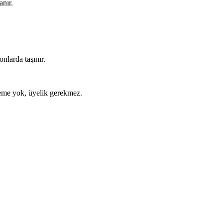
anır.
nlarda taşınır.
ödeme yok, üyelik gerekmez.