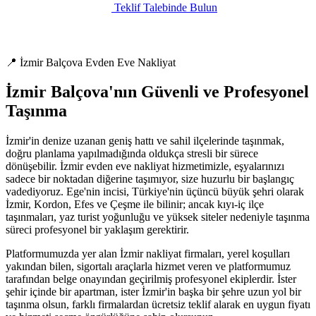
Teklif Talebinde Bulun
📍 İzmir Balçova Evden Eve Nakliyat
İzmir Balçova'nın Güvenli ve Profesyonel
Taşınma
İzmir'in denize uzanan geniş hattı ve sahil ilçelerinde taşınmak,
doğru planlama yapılmadığında oldukça stresli bir sürece
dönüşebilir. İzmir evden eve nakliyat hizmetimizle, eşyalarınızı
sadece bir noktadan diğerine taşımıyor, size huzurlu bir başlangıç
vadediyoruz. Ege'nin incisi, Türkiye'nin üçüncü büyük şehri olarak
İzmir, Kordon, Efes ve Çeşme ile bilinir; ancak kıyı-iç ilçe
taşınmaları, yaz turist yoğunluğu ve yüksek siteler nedeniyle taşınma
süreci profesyonel bir yaklaşım gerektirir.
Platformumuzda yer alan İzmir nakliyat firmaları, yerel koşulları
yakından bilen, sigortalı araçlarla hizmet veren ve platformumuz
tarafından belge onayından geçirilmiş profesyonel ekiplerdir. İster
şehir içinde bir apartman, ister İzmir'in başka bir şehre uzun yol bir
taşınma olsun, farklı firmalardan ücretsiz teklif alarak en uygun fiyatı