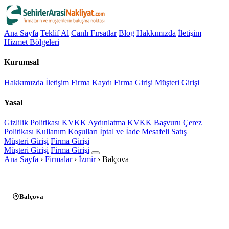
Ana Sayfa
Teklif Al
Canlı Fırsatlar
Blog
Hakkımızda
İletişim
Hizmet Bölgeleri
Kurumsal
Hakkımızda
İletişim
Firma Kaydı
Firma Girişi
Müşteri Girişi
Yasal
Gizlilik Politikası
KVKK Aydınlatma
KVKK Başvuru
Çerez
Politikası
Kullanım Koşulları
İptal ve İade
Mesafeli Satış
Müşteri Girişi
Firma Girişi
Müşteri Girişi
Firma Girişi
Ana Sayfa
›
Firmalar
›
İzmir
›
Balçova
Balçova