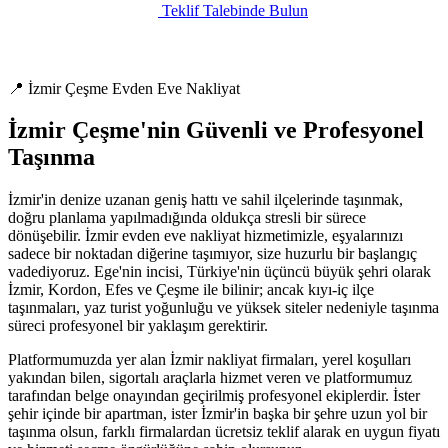
Teklif Talebinde Bulun
📍 İzmir Çeşme Evden Eve Nakliyat
İzmir Çeşme'nin Güvenli ve Profesyonel
Taşınma
İzmir'in denize uzanan geniş hattı ve sahil ilçelerinde taşınmak,
doğru planlama yapılmadığında oldukça stresli bir sürece
dönüşebilir. İzmir evden eve nakliyat hizmetimizle, eşyalarınızı
sadece bir noktadan diğerine taşımıyor, size huzurlu bir başlangıç
vadediyoruz. Ege'nin incisi, Türkiye'nin üçüncü büyük şehri olarak
İzmir, Kordon, Efes ve Çeşme ile bilinir; ancak kıyı-iç ilçe
taşınmaları, yaz turist yoğunluğu ve yüksek siteler nedeniyle taşınma
süreci profesyonel bir yaklaşım gerektirir.
Platformumuzda yer alan İzmir nakliyat firmaları, yerel koşulları
yakından bilen, sigortalı araçlarla hizmet veren ve platformumuz
tarafından belge onayından geçirilmiş profesyonel ekiplerdir. İster
şehir içinde bir apartman, ister İzmir'in başka bir şehre uzun yol bir
taşınma olsun, farklı firmalardan ücretsiz teklif alarak en uygun fiyatı