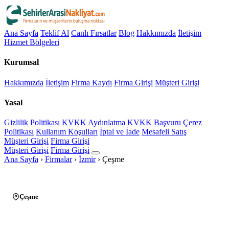
Ana Sayfa
Teklif Al
Canlı Fırsatlar
Blog
Hakkımızda
İletişim
Hizmet Bölgeleri
Kurumsal
Hakkımızda
İletişim
Firma Kaydı
Firma Girişi
Müşteri Girişi
Yasal
Gizlilik Politikası
KVKK Aydınlatma
KVKK Başvuru
Çerez
Politikası
Kullanım Koşulları
İptal ve İade
Mesafeli Satış
Müşteri Girişi
Firma Girişi
Müşteri Girişi
Firma Girişi
Ana Sayfa
›
Firmalar
›
İzmir
›
Çeşme
Çeşme