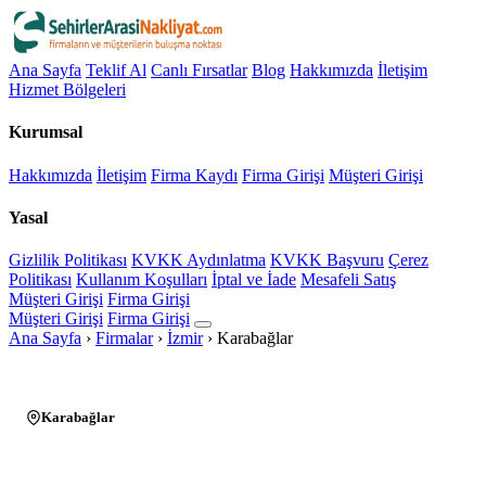
Ana Sayfa
Teklif Al
Canlı Fırsatlar
Blog
Hakkımızda
İletişim
Hizmet Bölgeleri
Kurumsal
Hakkımızda
İletişim
Firma Kaydı
Firma Girişi
Müşteri Girişi
Yasal
Gizlilik Politikası
KVKK Aydınlatma
KVKK Başvuru
Çerez
Politikası
Kullanım Koşulları
İptal ve İade
Mesafeli Satış
Müşteri Girişi
Firma Girişi
Müşteri Girişi
Firma Girişi
Ana Sayfa
›
Firmalar
›
İzmir
›
Karabağlar
Karabağlar