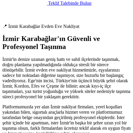
Teklif Talebinde Bulun
📍 İzmir Karabağlar Evden Eve Nakliyat
İzmir Karabağlar'ın Güvenli ve
Profesyonel Taşınma
İzmir'in denize uzanan geniş hattı ve sahil ilçelerinde taşınmak,
doğru planlama yapılmadığında oldukça stresli bir sürece
dönüşebilir. İzmir evden eve nakliyat hizmetimizle, eşyalarınızı
sadece bir noktadan diğerine taşımıyor, size huzurlu bir başlangıç
vadediyoruz. Ege'nin incisi, Türkiye'nin üçüncü büyük şehri olarak
İzmir, Kordon, Efes ve Çeşme ile bilinir; ancak kıyı-iç ilçe
taşınmaları, yaz turist yoğunluğu ve yüksek siteler nedeniyle taşınma
süreci profesyonel bir yaklaşım gerektirir.
Platformumuzda yer alan İzmir nakliyat firmaları, yerel koşulları
yakından bilen, sigortalı araçlarla hizmet veren ve platformumuz
tarafından belge onayından geçirilmiş profesyonel ekiplerdir. İster
şehir içinde bir apartman, ister İzmir'in başka bir şehre uzun yol bir
taşınma olsun, farklı firmalardan ücretsiz teklif alarak en uygun fiyatı