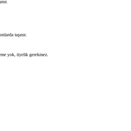
anır.
nlarda taşınır.
ödeme yok, üyelik gerekmez.