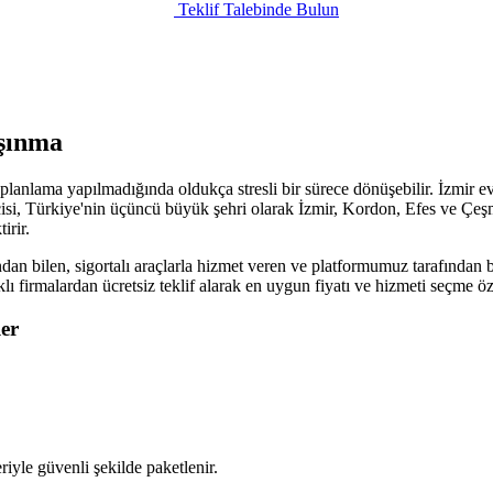
Teklif Talebinde Bulun
aşınma
u planlama yapılmadığında oldukça stresli bir sürece dönüşebilir. İzmir e
isi, Türkiye'nin üçüncü büyük şehri olarak İzmir, Kordon, Efes ve Çeşme 
irir.
dan bilen, sigortalı araçlarla hizmet veren ve platformumuz tarafından be
rklı firmalardan ücretsiz teklif alarak en uygun fiyatı ve hizmeti seçme 
er
iyle güvenli şekilde paketlenir.