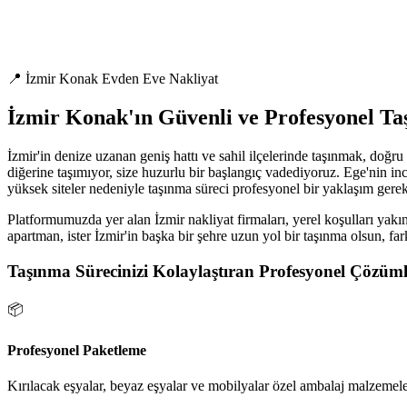
📍 İzmir Konak Evden Eve Nakliyat
İzmir Konak'ın Güvenli ve Profesyonel T
İzmir'in denize uzanan geniş hattı ve sahil ilçelerinde taşınmak, doğr
diğerine taşımıyor, size huzurlu bir başlangıç vadediyoruz. Ege'nin inc
yüksek siteler nedeniyle taşınma süreci profesyonel bir yaklaşım gerekt
Platformumuzda yer alan İzmir nakliyat firmaları, yerel koşulları yakın
apartman, ister İzmir'in başka bir şehre uzun yol bir taşınma olsun, fa
Taşınma Sürecinizi Kolaylaştıran Profesyonel Çözüml
📦
Profesyonel Paketleme
Kırılacak eşyalar, beyaz eşyalar ve mobilyalar özel ambalaj malzemeler