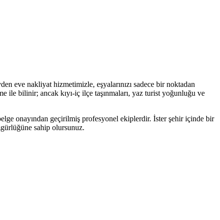
vden eve nakliyat hizmetimizle, eşyalarınızı sadece bir noktadan
ile bilinir; ancak kıyı-iç ilçe taşınmaları, yaz turist yoğunluğu ve
lge onayından geçirilmiş profesyonel ekiplerdir. İster şehir içinde bir
özgürlüğüne sahip olursunuz.