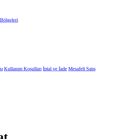
Bölgeleri
sı
Kullanım Koşulları
İptal ve İade
Mesafeli Satış
at