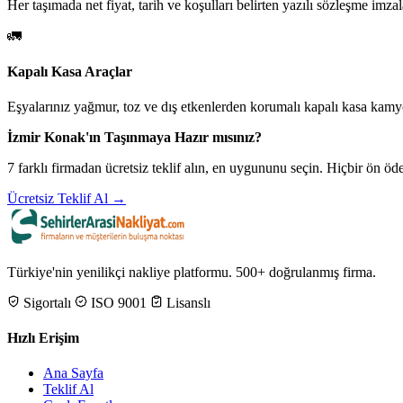
Her taşımada net fiyat, tarih ve koşulları belirten yazılı sözleşme imzal
🚛
Kapalı Kasa Araçlar
Eşyalarınız yağmur, toz ve dış etkenlerden korumalı kapalı kasa kamyo
İzmir Konak'ın Taşınmaya Hazır mısınız?
7 farklı firmadan ücretsiz teklif alın, en uygununu seçin. Hiçbir ön 
Ücretsiz Teklif Al →
Türkiye'nin yenilikçi nakliye platformu. 500+ doğrulanmış firma.
Sigortalı
ISO 9001
Lisanslı
Hızlı Erişim
Ana Sayfa
Teklif Al