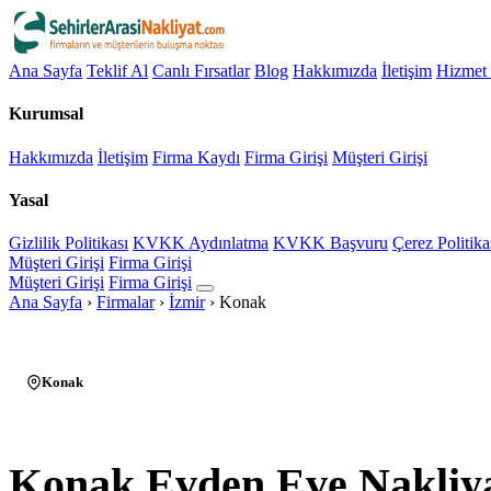
Ana Sayfa
Teklif Al
Canlı Fırsatlar
Blog
Hakkımızda
İletişim
Hizmet 
Kurumsal
Hakkımızda
İletişim
Firma Kaydı
Firma Girişi
Müşteri Girişi
Yasal
Gizlilik Politikası
KVKK Aydınlatma
KVKK Başvuru
Çerez Politika
Müşteri Girişi
Firma Girişi
Müşteri Girişi
Firma Girişi
Ana Sayfa
›
Firmalar
›
İzmir
›
Konak
Konak
Konak Evden Eve Nakliy