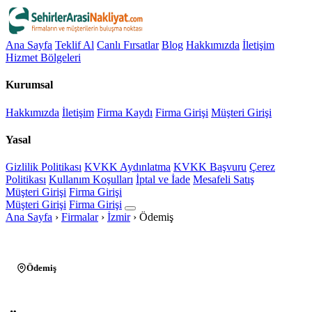
Ana Sayfa
Teklif Al
Canlı Fırsatlar
Blog
Hakkımızda
İletişim
Hizmet Bölgeleri
Kurumsal
Hakkımızda
İletişim
Firma Kaydı
Firma Girişi
Müşteri Girişi
Yasal
Gizlilik Politikası
KVKK Aydınlatma
KVKK Başvuru
Çerez
Politikası
Kullanım Koşulları
İptal ve İade
Mesafeli Satış
Müşteri Girişi
Firma Girişi
Müşteri Girişi
Firma Girişi
Ana Sayfa
›
Firmalar
›
İzmir
›
Ödemiş
Ödemiş