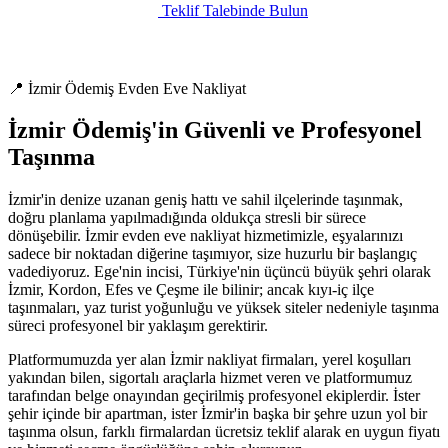
Teklif Talebinde Bulun
📍 İzmir Ödemiş Evden Eve Nakliyat
İzmir Ödemiş'in Güvenli ve Profesyonel
Taşınma
İzmir'in denize uzanan geniş hattı ve sahil ilçelerinde taşınmak,
doğru planlama yapılmadığında oldukça stresli bir sürece
dönüşebilir. İzmir evden eve nakliyat hizmetimizle, eşyalarınızı
sadece bir noktadan diğerine taşımıyor, size huzurlu bir başlangıç
vadediyoruz. Ege'nin incisi, Türkiye'nin üçüncü büyük şehri olarak
İzmir, Kordon, Efes ve Çeşme ile bilinir; ancak kıyı-iç ilçe
taşınmaları, yaz turist yoğunluğu ve yüksek siteler nedeniyle taşınma
süreci profesyonel bir yaklaşım gerektirir.
Platformumuzda yer alan İzmir nakliyat firmaları, yerel koşulları
yakından bilen, sigortalı araçlarla hizmet veren ve platformumuz
tarafından belge onayından geçirilmiş profesyonel ekiplerdir. İster
şehir içinde bir apartman, ister İzmir'in başka bir şehre uzun yol bir
taşınma olsun, farklı firmalardan ücretsiz teklif alarak en uygun fiyatı